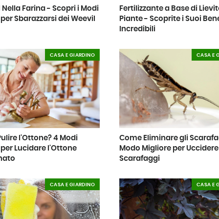
 Nella Farina - Scopri i Modi
Fertilizzante a Base di Lievi
i per Sbarazzarsi dei Weevil
Piante - Scoprite i Suoi Bene
Incredibili
CASA E GIARDINO
CASA E 
lire l'Ottone? 4 Modi
Come Eliminare gli Scarafag
i per Lucidare l'Ottone
Modo Migliore per Uccidere 
nato
Scarafaggi
CASA E GIARDINO
CASA E 