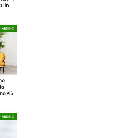
ti in
GIARDINO
he
da
ne Più
GIARDINO