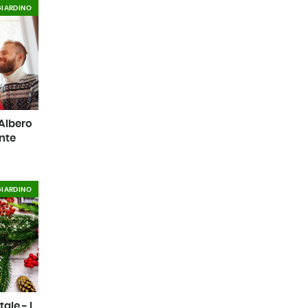
GIARDINO
'Albero
nte
GIARDINO
tale - I