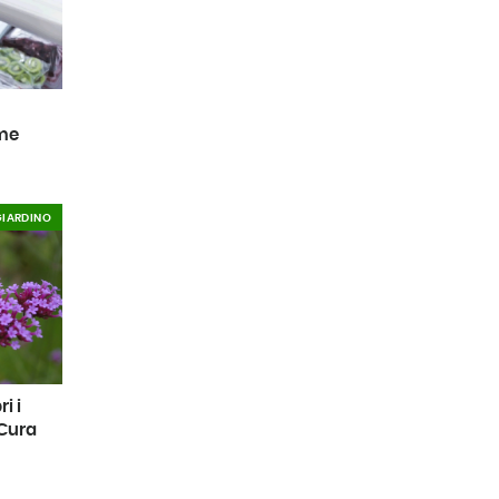
ome
GIARDINO
i i
 Cura