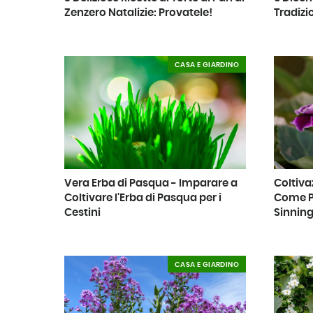
Zenzero Natalizie: Provatele!
Tradizi
CASA E GIARDINO
Vera Erba di Pasqua - Imparare a
Coltiva
Coltivare l'Erba di Pasqua per i
Come Pi
Cestini
Sinning
CASA E GIARDINO