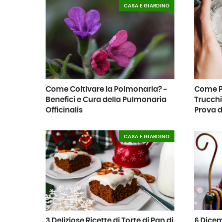
CASA E GIARDINO
Come Coltivare la Polmonaria? -
Come Pu
Benefici e Cura della Pulmonaria
Trucchi 
Officinalis
Prova d
CASA E GIARDINO
3 Deliziose Ricette di Torte di Pan di
6 Dicem