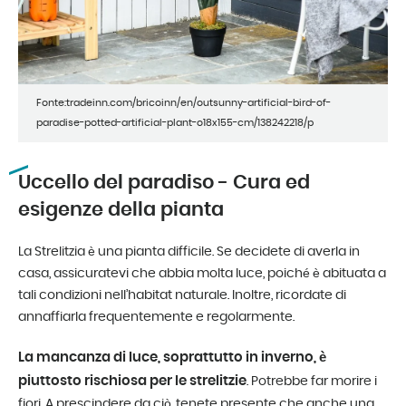
Fonte:tradeinn.com/bricoinn/en/outsunny-artificial-bird-of-
paradise-potted-artificial-plant-o18x155-cm/138242218/p
Uccello del paradiso - Cura ed
esigenze della pianta
La Strelitzia è una pianta difficile. Se decidete di averla in
casa, assicuratevi che abbia molta luce, poiché è abituata a
tali condizioni nell’habitat naturale. Inoltre, ricordate di
annaffiarla frequentemente e regolarmente.
La mancanza di luce, soprattutto in inverno, è
piuttosto rischiosa per le strelitzie
. Potrebbe far morire i
fiori. A prescindere da ciò, tenete presente che anche una