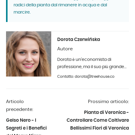
radici della pianta dal rimanere in acqua e dal
marcire.
Dorota Czerwińska
Autore
Dorota è un'economista di
professione, ma il suo più grande
hobby è la fotografia e il design
Contatto: dorota@treehouse.co
d'interni. A Treehouse dall'inizio del
2019.
Articolo
Prossimo articolo:
precedente:
Pianta di Veronica -
Gelso Nero - I
Controllare Come Coltivare
Segreti e i Benefici
Bellissimi Fiori di Veronica