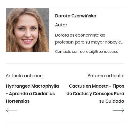
Dorota Czerwińska
Autor
Dorota es economista de
profesión, pero su mayor hobby es
la fotografía y el diseño de
Contacte con: dorota@treehouse.co
interiores. En Treehouse desde
principios de 2019.
Artículo anterior:
Próximo artículo:
Hydrangea Macrophylla
Cactus en Maceta - Tipos
- Aprenda a Cuidar las
de Cactus y Consejos Para
Hortensias
su Cuidado