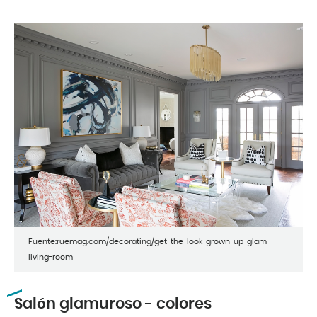
Fuente:ruemag.com/decorating/get-the-look-grown-up-glam-
living-room
Salón glamuroso - colores