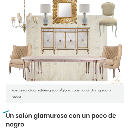
Fuente:randigarrettdesign.com/glam-transitional-dining-room-
reveal
Un salón glamuroso con un poco de
negro