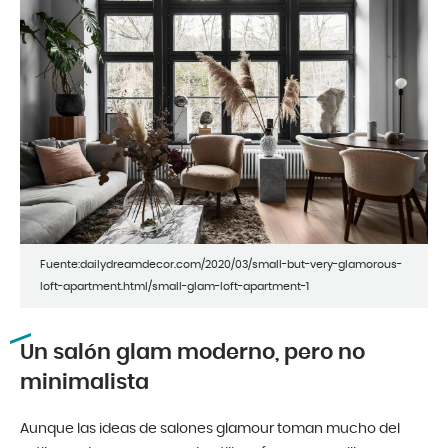
Fuente:dailydreamdecor.com/2020/03/small-but-very-glamorous-
loft-apartment.html/small-glam-loft-apartment-1
Un salón glam moderno, pero no
minimalista
Aunque las ideas de salones glamour toman mucho del