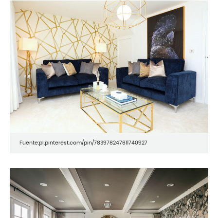
Fuente:pl.pinterest.com/pin/783978247611740927