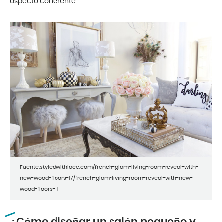
aspecto coherente.
Fuente:styledwithlace.com/french-glam-living-room-reveal-with-
new-wood-floors-17/french-glam-living-room-reveal-with-new-
wood-floors-11
¿Cómo diseñar un salón pequeño y