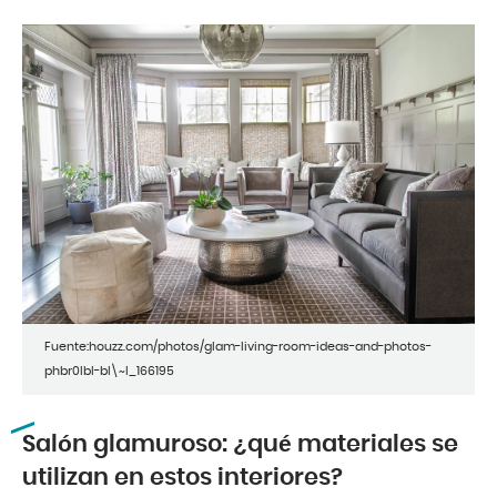
Fuente:houzz.com/photos/glam-living-room-ideas-and-photos-
phbr0lbl-bl\~l_166195
Salón glamuroso: ¿qué materiales se
utilizan en estos interiores?