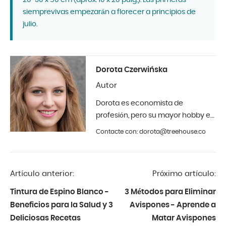
siemprevivas empezarán a florecer a principios de
julio.
Dorota Czerwińska
Autor
Dorota es economista de
profesión, pero su mayor hobby es
la fotografía y el diseño de
Contacte con: dorota@treehouse.co
interiores. En Treehouse desde
principios de 2019.
Artículo anterior:
Próximo artículo:
Tintura de Espino Blanco -
3 Métodos para Eliminar
Beneficios para la Salud y 3
Avispones - Aprende a
Deliciosas Recetas
Matar Avispones