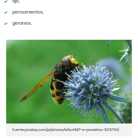
ajo,
pensamientos,
geranios.
Fuente:pixabay.com/pl/photos/le%c4%87-w-powietrzu-3276750/