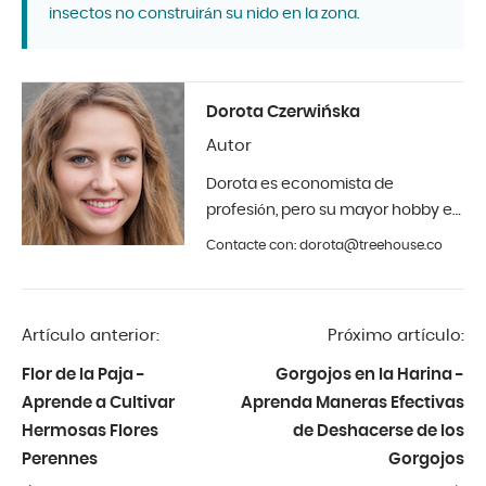
insectos no construirán su nido en la zona.
Dorota Czerwińska
Autor
Dorota es economista de
profesión, pero su mayor hobby es
la fotografía y el diseño de
Contacte con: dorota@treehouse.co
interiores. En Treehouse desde
principios de 2019.
Artículo anterior:
Próximo artículo:
Flor de la Paja -
Gorgojos en la Harina -
Aprende a Cultivar
Aprenda Maneras Efectivas
Hermosas Flores
de Deshacerse de los
Perennes
Gorgojos