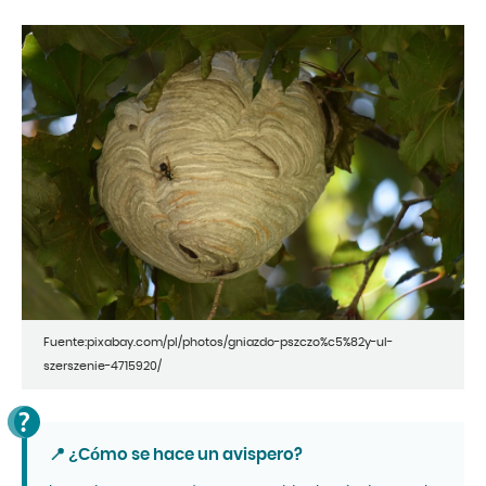
Fuente:pixabay.com/pl/photos/gniazdo-pszczo%c5%82y-ul-
szerszenie-4715920/
📍 ¿Cómo se hace un avispero?