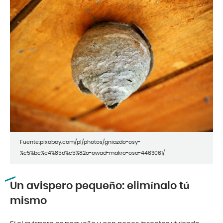
Fuente:pixabay.com/pl/photos/gniazdo-osy-
%c5%bc%c4%85d%c5%82o-owad-makro-osa-4463061/
Un avispero pequeño: elimínalo tú
mismo