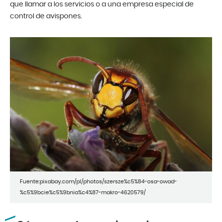
que llamar a los servicios o a una empresa especial de
control de avispones.
Fuente:pixabay.com/pl/photos/szersze%c5%84-osa-owad-
%c5%9bcie%c5%9bnia%c4%87-makro-4620579/