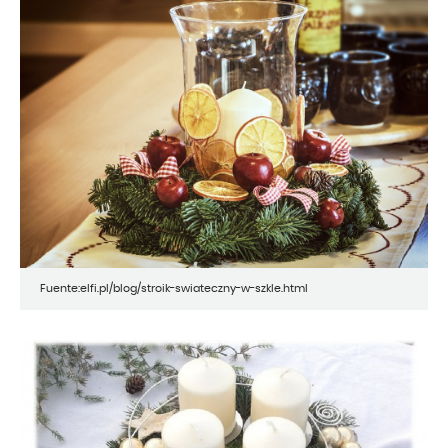
Fuente:elfi.pl/blog/stroik-swiateczny-w-szkle.html