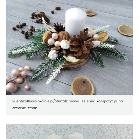
Fuente:allegrolokalnie.pl/oferta/zimowo-jesienna-kompozycja-na-
drewnie-stroik