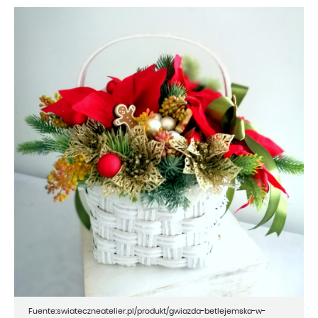
Fuente:swiateczneatelier.pl/produkt/gwiazda-betlejemska-w-