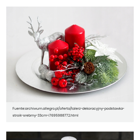
Fuente:archiwum.allegro.pl/oferta/talerz-dekoracyjny-podstawka-
stroik-srebrny-33cm-i7695988772.html