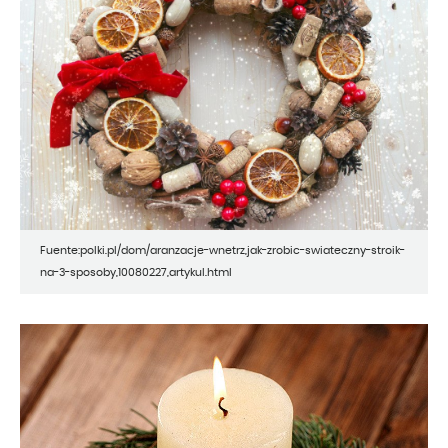
Fuente:polki.pl/dom/aranzacje-wnetrz,jak-zrobic-swiateczny-stroik-
na-3-sposoby,10080227,artykul.html