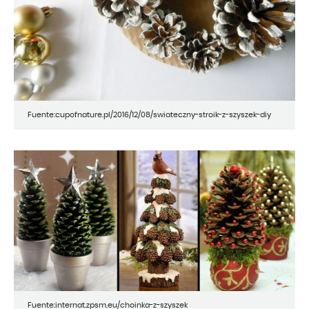
Fuente:cupofnature.pl/2016/12/08/swiateczny-stroik-z-szyszek-diy
Fuente:internat.zpsm.eu/choinka-z-szyszek