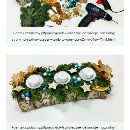
Fuente:urzadzamy.pl/porady/diy/swiateczne-dekoracje-naturalny-
stroik-na-stol-swiateczny-zrob-to-sam-aa-oZvm-d4sw-TvnT.html
Fuente:urzadzamy.pl/porady/diy/swiateczne-dekoracje-naturalny-