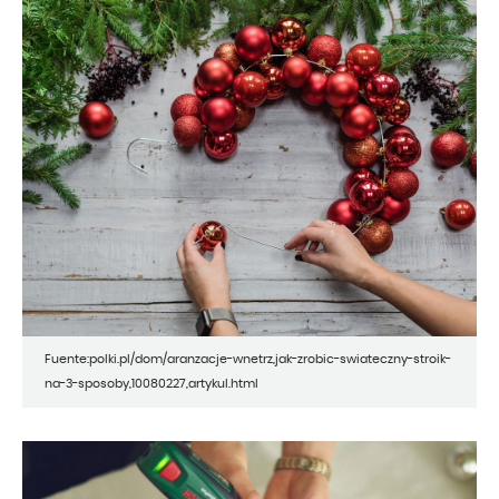
Fuente:polki.pl/dom/aranzacje-wnetrz,jak-zrobic-swiateczny-stroik-
na-3-sposoby,10080227,artykul.html