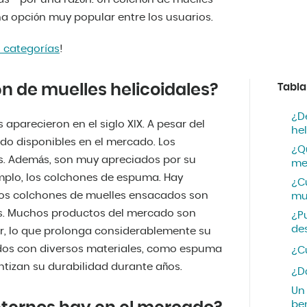
a opción muy popular entre los usuarios.
 categorías
!
n de muelles helicoidales?
Tabla
¿D
aparecieron en el siglo XIX. A pesar del
hel
do disponibles en el mercado. Los
¿Q
. Además, son muy apreciados por su
me
mplo, los colchones de espuma. Hay
¿C
 los colchones de muelles ensacados son
mu
os. Muchos productos del mercado son
¿P
de
r, lo que prolonga considerablemente su
ados con diversos materiales, como espuma
¿C
ntizan su durabilidad durante años.
¿D
Un
ben