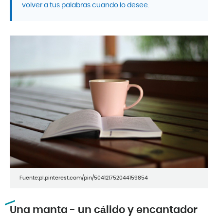
volver a tus palabras cuando lo desee.
Fuente:pl.pinterest.com/pin/504121752044159854
Una manta - un cálido y encantador