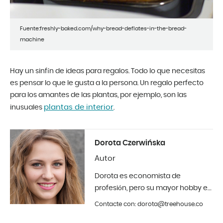
Fuente:freshly-baked.com/why-bread-deflates-in-the-bread-
machine
Hay un sinfín de ideas para regalos. Todo lo que necesitas
es pensar lo que le gusta a la persona. Un regalo perfecto
para los amantes de las plantas, por ejemplo, son las
plantas de interior
inusuales
.
Dorota Czerwińska
Autor
Dorota es economista de
profesión, pero su mayor hobby es
la fotografía y el diseño de
Contacte con: dorota@treehouse.co
interiores. En Treehouse desde