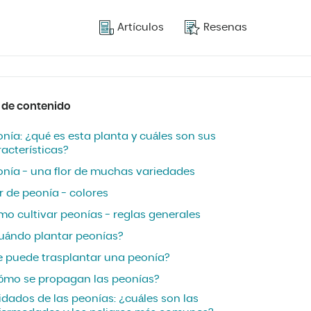
Artículos
Resenas
 de contenido
nía: ¿qué es esta planta y cuáles son sus
acterísticas?
onía - una flor de muchas variedades
r de peonía - colores
mo cultivar peonías - reglas generales
uándo plantar peonías?
e puede trasplantar una peonía?
ómo se propagan las peonías?
idados de las peonías: ¿cuáles son las