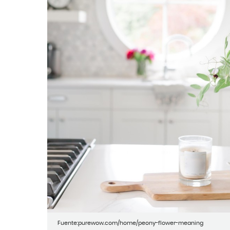
Fuente:purewow.com/home/peony-flower-meaning