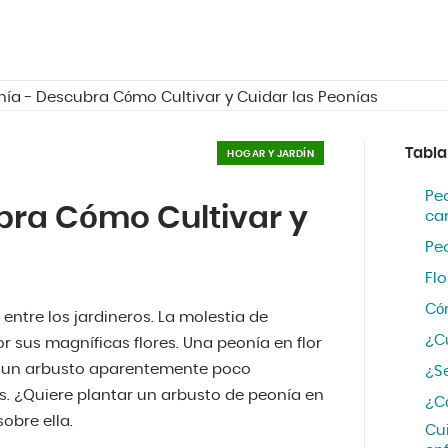
nía - Descubra Cómo Cultivar y Cuidar las Peonías
Tabla
HOGAR Y JARDÍN
Peo
ubra Cómo Cultivar y
car
Pe
Flo
Có
entre los jardineros. La molestia de
¿C
r sus magníficas flores. Una peonía en flor
er un arbusto aparentemente poco
¿S
es. ¿Quiere plantar un arbusto de peonía en
¿C
obre ella.
Cu