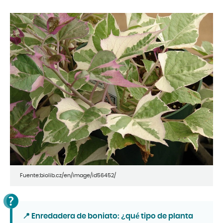
Fuente:biolib.cz/en/image/id56452/
📍 Enredadera de boniato: ¿qué tipo de planta