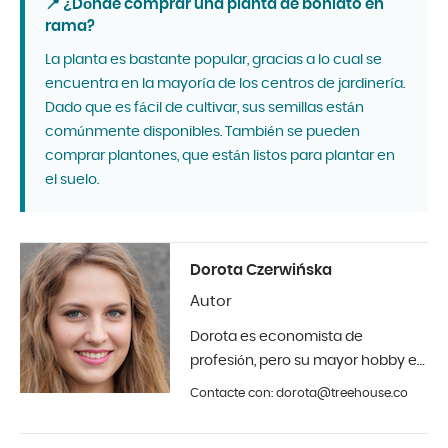
📍 ¿Dónde comprar una planta de boniato en
rama?
La planta es bastante popular, gracias a lo cual se
encuentra en la mayoría de los centros de jardinería.
Dado que es fácil de cultivar, sus semillas están
comúnmente disponibles. También se pueden
comprar plantones, que están listos para plantar en
el suelo.
Dorota Czerwińska
Autor
Dorota es economista de
profesión, pero su mayor hobby es
la fotografía y el diseño de
Contacte con: dorota@treehouse.co
interiores. En Treehouse desde
principios de 2019.