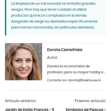
La limpieza de un microondas no entraña grandes
riesgos. Pero hay que tener cuidado al utilizar
productos químicos comprados en la tienda.
Asegúrate de elegir los diseñados específicamente
para hornos microondas, sin partículas abrasivas.
Dorota Czerwińska
Autor
Dorota es economista de
profesión, pero su mayor hobby es
la fotografía y el diseño de
Contacte con: dorota@treehouse.co
interiores. En Treehouse desde
principios de 2019.
Artículo anterior:
Próximo artículo:
Jardín de Estilo Francés - 5
Símbolos de Pascua -