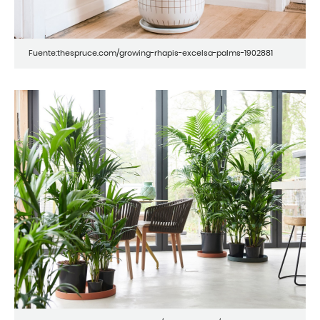
Fuente:thespruce.com/growing-rhapis-excelsa-palms-1902881