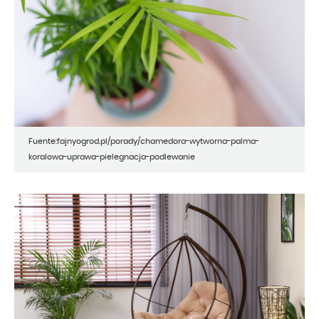
Fuente:fajnyogrod.pl/porady/chamedora-wytworna-palma-
koralowa-uprawa-pielegnacja-podlewanie