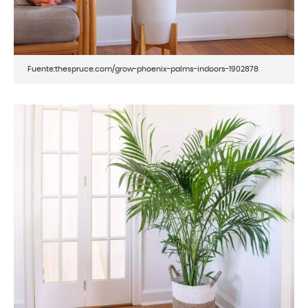
Fuente:thespruce.com/grow-phoenix-palms-indoors-1902878