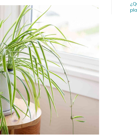
¿Q
pl