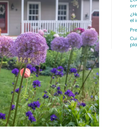
or
¿H
el 
Pre
Cu
pl