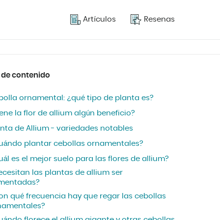
Artículos
Resenas
 de contenido
bolla ornamental: ¿qué tipo de planta es?
ene la flor de allium algún beneficio?
anta de Allium - variedades notables
uándo plantar cebollas ornamentales?
ál es el mejor suelo para las flores de allium?
cesitan las plantas de allium ser
imentadas?
on qué frecuencia hay que regar las cebollas
namentales?
ándo florece el allium gigante y otras cebollas