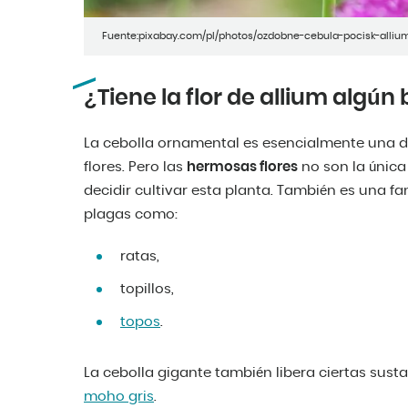
Fuente:pixabay.com/pl/photos/ozdobne-cebula-pocisk-alliu
¿Tiene la flor de allium algún
La cebolla ornamental es esencialmente una d
flores. Pero las
hermosas flores
no son la única
decidir cultivar esta planta. También es una f
plagas como:
ratas,
topillos,
topos
.
La cebolla gigante también libera ciertas sust
moho gris
.