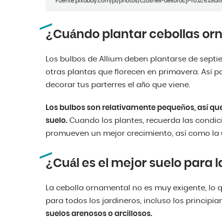
Fuente:pixabay.com/pl/photos/czosnek-dekoracji-ro%c5%9bli
¿Cuándo plantar cebollas or
Los bulbos de Allium deben plantarse de sept
otras plantas que florecen en primavera. Así p
decorar tus parterres el año que viene.
Los bulbos son relativamente pequeños, así que
suelo.
Cuando los plantes, recuerda las condi
promueven un mejor crecimiento, así como la 
¿Cuál es el mejor suelo para l
La cebolla ornamental no es muy exigente, lo q
para todos los jardineros, incluso los principia
suelos arenosos o arcillosos.