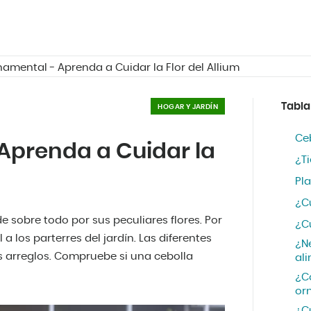
amental - Aprenda a Cuidar la Flor del Allium
Tabla
HOGAR Y JARDÍN
Ce
Aprenda a Cuidar la
¿Ti
Pl
¿C
e sobre todo por sus peculiares flores. Por
¿Cu
a los parterres del jardín. Las diferentes
¿Ne
s arreglos. Compruebe si una cebolla
al
¿C
or
¿Cu