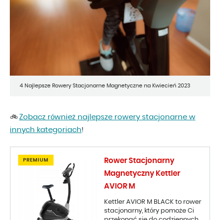
4 Najlepsze Rowery Stacjonarne Magnetyczne na Kwiecień 2023
Zobacz również najlepsze rowery stacjonarne w
🚲
innych kategoriach
!
Rower Stacjonarny
PREMIUM
Magnetyczny Kettler
AVIOR M
Kettler AVIOR M BLACK to rower
stacjonarny, który pomoże Ci
przekonać się do codziennych