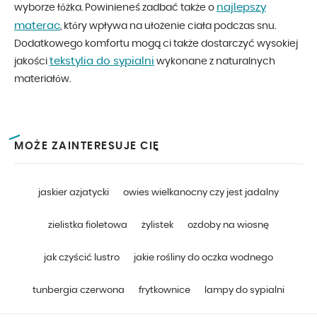
najlepszy
wyborze łóżka. Powinieneś zadbać także o
materac
, który wpływa na ułożenie ciała podczas snu.
Dodatkowego komfortu mogą ci także dostarczyć wysokiej
tekstylia do sypialni
jakości
wykonane z naturalnych
materiałów.
MOŻE ZAINTERESUJE CIĘ
jaskier azjatycki
owies wielkanocny czy jest jadalny
zielistka fioletowa
żylistek
ozdoby na wiosnę
jak czyścić lustro
jakie rośliny do oczka wodnego
tunbergia czerwona
frytkownice
lampy do sypialni