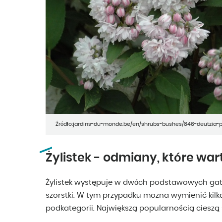
Źródło:jardins-du-monde.be/en/shrubs-bushes/846-deutzia-
Żylistek - odmiany, które war
Żylistek występuje w dwóch podstawowych gatun
szorstki. W tym przypadku można wymienić kil
podkategorii. Największą popularnością cieszą