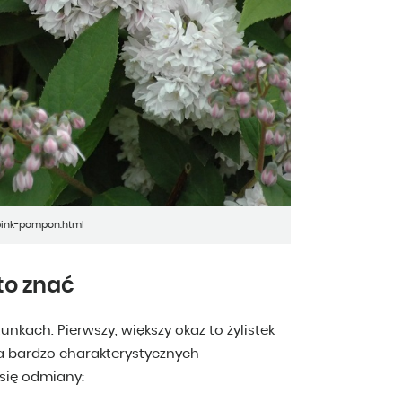
pink-pompon.html
to znać
kach. Pierwszy, większy okaz to żylistek
ka bardzo charakterystycznych
 się odmiany: