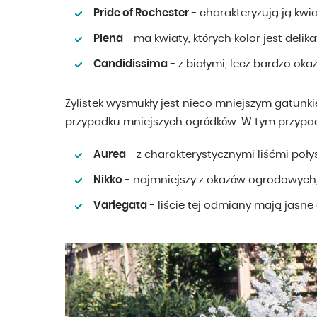
Pride of Rochester
- charakteryzują ją kwi
Plena
- ma kwiaty, których kolor jest delik
Candidissima
- z białymi, lecz bardzo oka
Żylistek wysmukły jest nieco mniejszym gatunki
przypadku mniejszych ogródków. W tym przypa
Aurea
- z charakterystycznymi liśćmi poły
Nikko
- najmniejszy z okazów ogrodowych
Variegata
- liście tej odmiany mają jasne