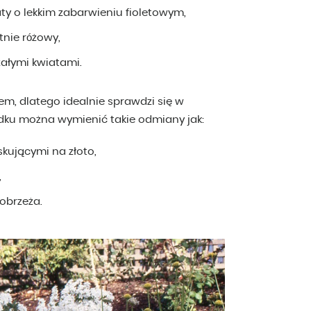
aty o lekkim zabarwieniu fioletowym,
atnie różowy,
załymi kwiatami.
em, dlatego idealnie sprawdzi się w
dku można wymienić takie odmiany jak:
skującymi na złoto,
,
 obrzeża.