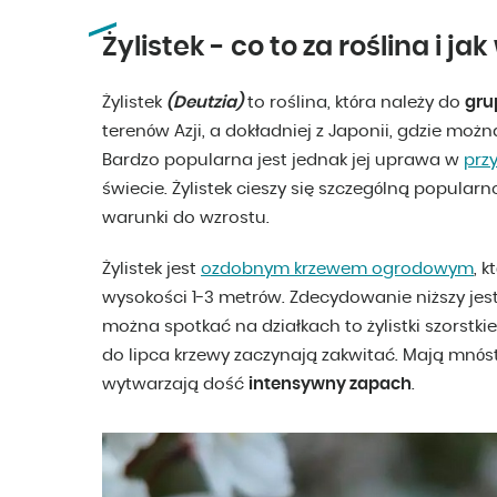
Żylistek - co to za roślina i j
Żylistek
(Deutzia)
to roślina, która należy do
gru
terenów Azji, a dokładniej z Japonii, gdzie mo
Bardzo popularna jest jednak jej uprawa w
prz
świecie. Żylistek cieszy się szczególną popular
warunki do wzrostu.
Żylistek jest
ozdobnym krzewem ogrodowym
, 
wysokości 1-3 metrów. Zdecydowanie niższy jest 
można spotkać na działkach to żylistki szorstkie.
do lipca krzewy zaczynają zakwitać. Mają mnóst
wytwarzają dość
intensywny zapach
.