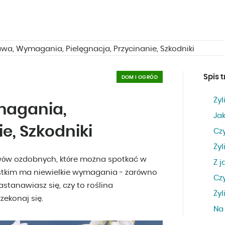
rawa, Wymagania, Pielęgnacja, Przycinanie, Szkodniki
Spis t
DOM I OGRÓD
Żyl
magania,
Ja
e, Szkodniki
Cz
Żyl
zewów ozdobnych, które można spotkać w
Z j
stkim ma niewielkie wymagania - zarówno
Cz
Zastanawiasz się, czy to roślina
Żyl
ekonaj się.
Na 