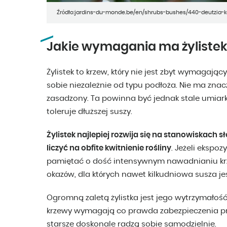
Źródło:jardins-du-monde.be/en/shrubs-bushes/440-deutzia-ka
Jakie wymagania ma żylistek
Żylistek to krzew, który nie jest zbyt wymagający
sobie niezależnie od typu podłoża. Nie ma znacz
zasadzony. Ta powinna być jednak stale umiark
toleruje dłuższej suszy.
Żylistek najlepiej rozwija się na stanowiskach 
liczyć na obfite kwitnienie rośliny
. Jeżeli ekspoz
pamiętać o dość intensywnym nawadnianiu krz
okazów, dla których nawet kilkudniowa susza je
Ogromną zaletą żylistka jest jego wytrzymałoś
krzewy wymagają co prawda zabezpieczenia prz
starsze doskonale radzą sobie samodzielnie.