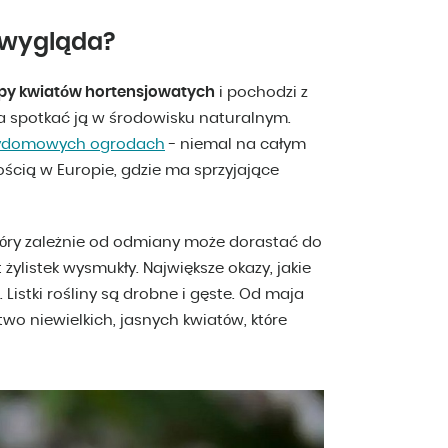
ak wygląda?
py kwiatów hortensjowatych
i pochodzi z
żna spotkać ją w środowisku naturalnym.
ydomowych ogrodach
- niemal na całym
nością w Europie, gdzie ma sprzyjające
który zależnie od odmiany może dorastać do
żylistek wysmukły. Największe okazy, jakie
 Listki rośliny są drobne i gęste. Od maja
wo niewielkich, jasnych kwiatów, które