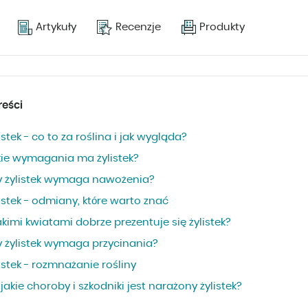
Artykuły
Recenzje
Produkty
reści
istek - co to za roślina i jak wygląda?
kie wymagania ma żylistek?
y żylistek wymaga nawożenia?
istek - odmiany, które warto znać
akimi kwiatami dobrze prezentuje się żylistek?
y żylistek wymaga przycinania?
istek - rozmnażanie rośliny
jakie choroby i szkodniki jest narażony żylistek?