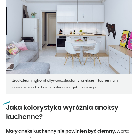
Źródło:learningfromhollywood.pl/salon-z-aneksem-kuchennym-
nowoczesna-kuchnia-z-salonem-o-jakich-marzysz
Jaka kolorystyka wyróżnia aneksy
kuchenne?
Mały aneks kuchenny nie powinien być ciemny
. Warto