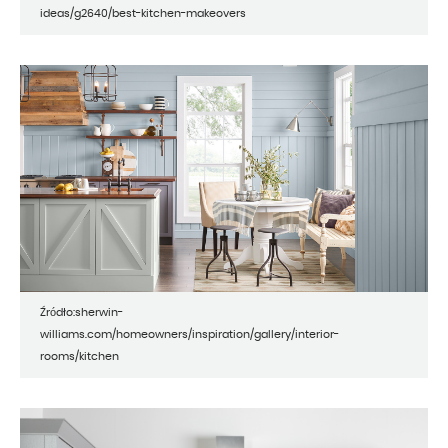
ideas/g2640/best-kitchen-makeovers
Źródło:sherwin-
williams.com/homeowners/inspiration/gallery/interior-
rooms/kitchen