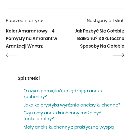
wnętrz. Z Treehouse współpracuje
od początku 2019 roku.
Poprzedni artykuł:
Następny artykuł:
Kolor Amarantowy - 4
Jak Pozbyć Się Gołębi z
Pomysły na Amarant w
Balkonu? 3 Skuteczne
Aranżacji Wnętrz
Sposoby Na Gołębie
Spis treści
O czym pamiętać, urządzając aneks
kuchenny?
Jaka kolorystyka wyróżnia aneksy kuchenne?
Czy mały aneks kuchenny może być
funkcjonalny?
Mały aneks kuchenny z praktyczną wyspą