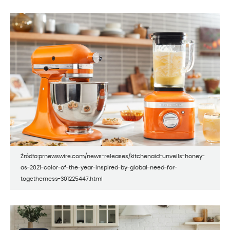
Źródło:prnewswire.com/news-releases/kitchenaid-unveils-honey-
as-2021-color-of-the-year-inspired-by-global-need-for-
togetherness-301225447.html