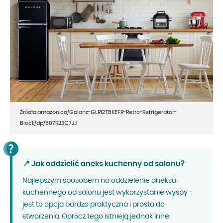
Źródło:amazon.ca/Galanz-GLR12TBKEFR-Retro-Refrigerator-
Black/dp/B07R23Q7JJ
📍 Jak oddzielić aneks kuchenny od salonu?
Najlepszym sposobem na oddzielenie aneksu
kuchennego od salonu jest wykorzystanie wyspy -
jest to opcja bardzo praktyczna i prosta do
stworzenia. Oprócz tego istnieją jednak inne