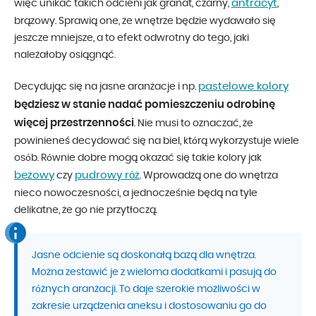
antracyt
więc unikać takich odcieni jak granat, czarny,
,
brązowy. Sprawią one, że wnętrze będzie wydawało się
jeszcze mniejsze, a to efekt odwrotny do tego, jaki
należałoby osiągnąć.
pastelowe kolory
Decydując się na jasne aranżacje i np.
będziesz w stanie nadać pomieszczeniu odrobinę
więcej przestrzenności
. Nie musi to oznaczać, że
powinieneś decydować się na biel, którą wykorzystuje wiele
osób. Równie dobre mogą okazać się takie kolory jak
beżowy
pudrowy róż
czy
. Wprowadzą one do wnętrza
nieco nowoczesności, a jednocześnie będą na tyle
delikatne, że go nie przytłoczą.
Jasne odcienie są doskonałą bazą dla wnętrza.
Można zestawić je z wieloma dodatkami i pasują do
różnych aranżacji. To daje szerokie możliwości w
zakresie urządzenia aneksu i dostosowaniu go do