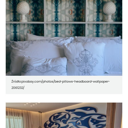
Źródło:pixabay.com/photos/bed-pillows-headboard-wallpaper-
2061232/