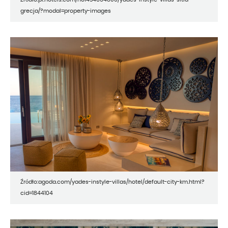
grecja/?modal=property-images
Źródło:agoda.com/yades-instyle-villas/hotel/default-city-km.html?
cid=1844104