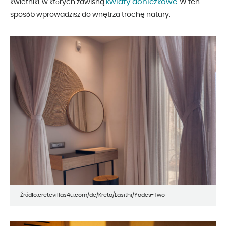
kwiaty doniczkowe
kwietniki, w których zawisną
. W ten
sposób wprowadzisz do wnętrza trochę natury.
Źródło:cretevillas4u.com/de/Kreta/Lasithi/Yades-Two