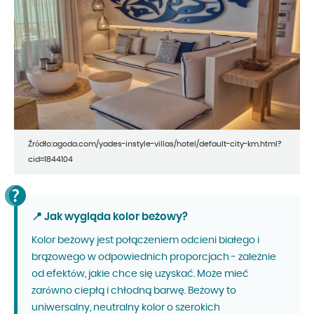
Źródło:agoda.com/yades-instyle-villas/hotel/default-city-km.html?
cid=1844104
📍 Jak wygląda kolor beżowy?
Kolor beżowy jest połączeniem odcieni białego i
brązowego w odpowiednich proporcjach - zależnie
od efektów, jakie chce się uzyskać. Może mieć
zarówno ciepłą i chłodną barwę. Beżowy to
uniwersalny, neutralny kolor o szerokich