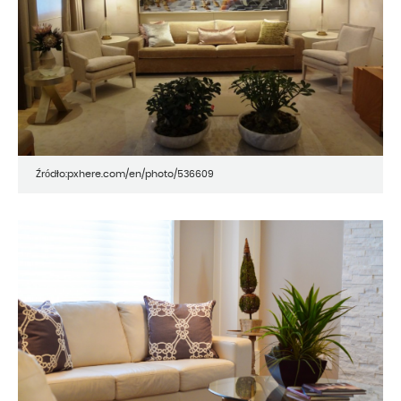
Źródło:pxhere.com/en/photo/536609