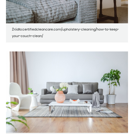
Źródło:certifiedcleancare.com/upholstery-cleaning/how-to-keep-
your-couch-clean/