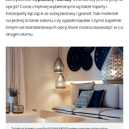
opcja? Coraz chętniej wybieranymi są także tapety i
fototapety łączące ze sobą beżowy i granat. Taki materiał
na jednej ścianie salonu, czy sypialni będzie czymś zupełnie
innym od standardowych opcji, które można zauważyć w co
drugim domu.
Źródło:pl.hotels.com/ho1434664800/yades-instyle-villas-sitia-