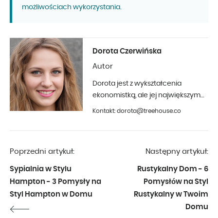
możliwościach wykorzystania.
Dorota Czerwińska
Autor
Dorota jest z wykształcenia
ekonomistką, ale jej największym
hobby jest fotografia i aranżacja
Kontakt: dorota@treehouse.co
wnętrz. Z Treehouse współpracuje
od początku 2019 roku.
Poprzedni artykuł:
Następny artykuł:
Sypialnia w Stylu
Rustykalny Dom - 6
Hampton - 3 Pomysły na
Pomysłów na Styl
Styl Hampton w Domu
Rustykalny w Twoim
Domu