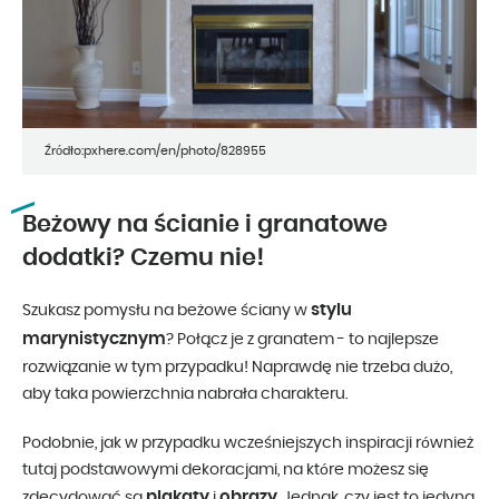
Źródło:pxhere.com/en/photo/828955
Beżowy na ścianie i granatowe
dodatki? Czemu nie!
stylu
Szukasz pomysłu na beżowe ściany w
marynistycznym
? Połącz je z granatem - to najlepsze
rozwiązanie w tym przypadku! Naprawdę nie trzeba dużo,
aby taka powierzchnia nabrała charakteru.
Podobnie, jak w przypadku wcześniejszych inspiracji również
tutaj podstawowymi dekoracjami, na które możesz się
plakaty
obrazy
zdecydować są
i
. Jednak, czy jest to jedyna