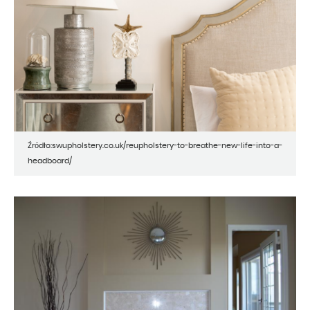
Źródło:swupholstery.co.uk/reupholstery-to-breathe-new-life-into-a-
headboard/