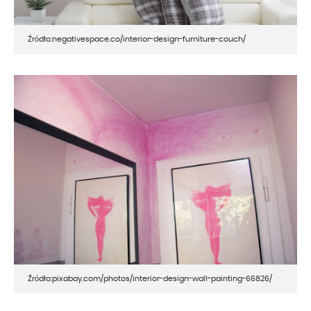
Źródło:negativespace.co/interior-design-furniture-couch/
Źródło:pixabay.com/photos/interior-design-wall-painting-66826/