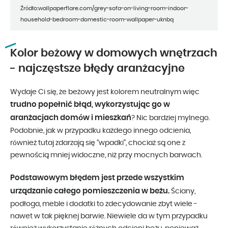
Źródło:wallpaperflare.com/grey-sofa-on-living-room-indoor-
household-bedroom-domestic-room-wallpaper-uknbq
Kolor beżowy w domowych wnętrzach
- najczęstsze błędy aranżacyjne
Wydaje Ci się, że beżowy jest kolorem neutralnym więc
trudno popełnić błąd, wykorzystując go w
aranżacjach domów i mieszkań
? Nic bardziej mylnego.
Podobnie, jak w przypadku każdego innego odcienia,
również tutaj zdarzają się “wpadki”, chociaż są one z
pewnością mniej widoczne, niż przy mocnych barwach.
Podstawowym błędem jest przede wszystkim
urządzanie całego pomieszczenia w beżu.
Ściany,
podłoga, meble i dodatki to zdecydowanie zbyt wiele -
nawet w tak pięknej barwie. Niewiele da w tym przypadku