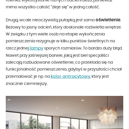
również wykorzystanie różnych odcieni beżu, ponieważ
mimo wszystko całość “zleje się” w jedną całość.
oświetlenie
Drugą, wcale nieoczywistą pułapką jest samo
.
Beżowy to jasny odcień, który doskonale rozświetla wnętrze.
W związku z tym wiele osób na etapie wykończenia
pomieszczenia rezygnuje w kilku punktów świetlnych na
lampy
rzecz jednej
sporych rozmiarów. To bardzo duży błąd.
Nawet przy jaśniejszej barwie, jaką jest biel specjaliści
zalecają rozbudowane oświetlenie, co przekłada się na
funkcjonalność pomieszczenia, gdybyś w przyszłości chciał
kolor antracytowy
przemalować je np. na
, który jest
znacznie ciemniejszy.