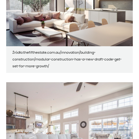
Źródło:thefifthestate.com.au/innovation/building-
construction/modular-construction-has-a-new-draft-code-get-
set-for-more-growth/