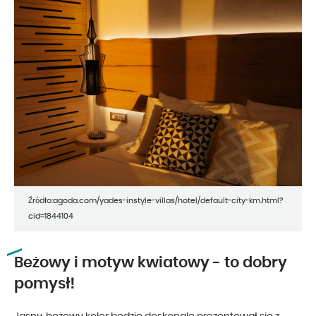
Źródło:agoda.com/yades-instyle-villas/hotel/default-city-km.html?
cid=1844104
Beżowy i motyw kwiatowy - to dobry
pomysł!