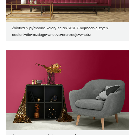
Źródło:dini.pl/modne-kolory-scian-2021-7-najmodniejszych-
odcieni-dla-kazdego-wnetrza-aranzacje-wnetrz