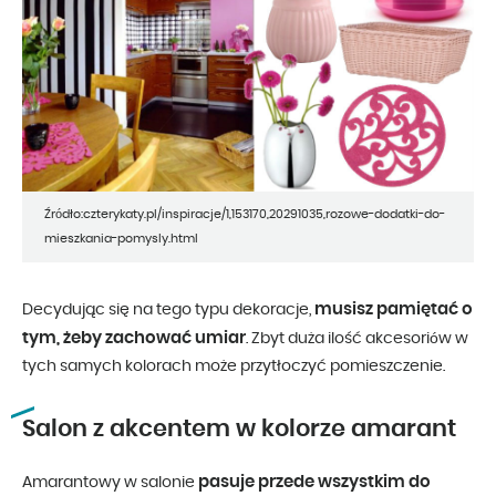
Źródło:czterykaty.pl/inspiracje/1,153170,20291035,rozowe-dodatki-do-
mieszkania-pomysly.html
musisz pamiętać o
Decydując się na tego typu dekoracje,
tym, żeby zachować umiar
. Zbyt duża ilość akcesoriów w
tych samych kolorach może przytłoczyć pomieszczenie.
Salon z akcentem w kolorze amarant
pasuje przede wszystkim do
Amarantowy w salonie