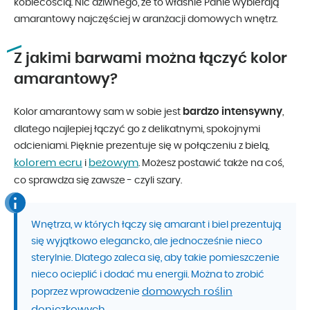
kobiecością. Nic dziwnego, że to właśnie Panie wybierają
amarantowy najczęściej w aranżacji domowych wnętrz.
Z jakimi barwami można łączyć kolor
amarantowy?
bardzo intensywny
Kolor amarantowy sam w sobie jest
,
dlatego najlepiej łączyć go z delikatnymi, spokojnymi
odcieniami. Pięknie prezentuje się w połączeniu z bielą,
kolorem ecru
beżowym
i
. Możesz postawić także na coś,
co sprawdza się zawsze - czyli szary.
Wnętrza, w których łączy się amarant i biel prezentują
się wyjątkowo elegancko, ale jednocześnie nieco
sterylnie. Dlatego zaleca się, aby takie pomieszczenie
nieco ocieplić i dodać mu energii. Można to zrobić
domowych roślin
poprzez wprowadzenie
doniczkowych