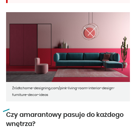
Źródło:home-designing.com/pink-living-room-interior-design-
furniture-decor-ideas
Czy amarantowy pasuje do każdego
wnętrza?