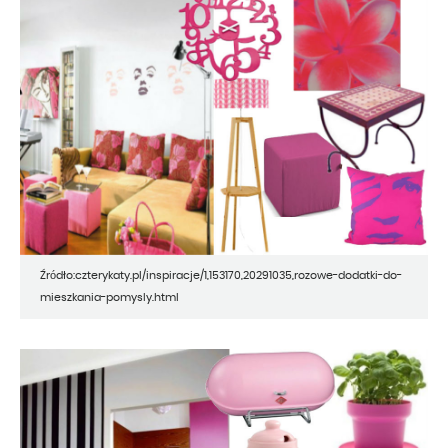
Źródło:czterykaty.pl/inspiracje/1,153170,20291035,rozowe-dodatki-do-
mieszkania-pomysly.html