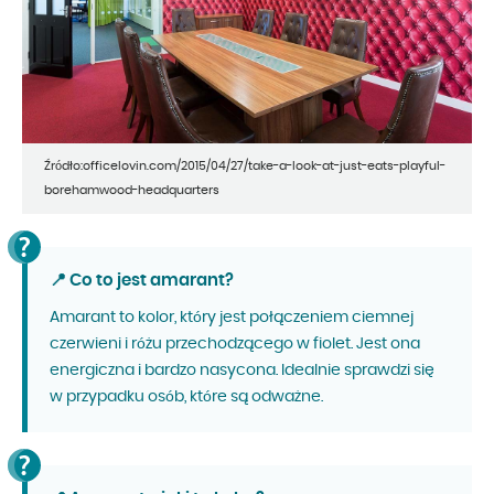
Źródło:officelovin.com/2015/04/27/take-a-look-at-just-eats-playful-
borehamwood-headquarters
📍 Co to jest amarant?
Amarant to kolor, który jest połączeniem ciemnej
czerwieni i różu przechodzącego w fiolet. Jest ona
energiczna i bardzo nasycona. Idealnie sprawdzi się
w przypadku osób, które są odważne.