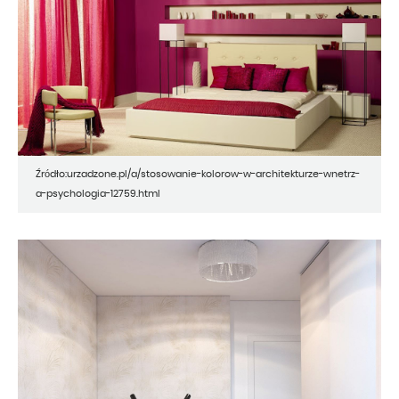
Źródło:urzadzone.pl/a/stosowanie-kolorow-w-architekturze-wnetrz-
a-psychologia-12759.html