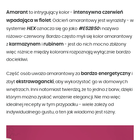
Amarant
intensywna czerwień
to intrygujący kolor -
wpadająca w fiolet
. Odcień amarantowy jest wyrazisty - w
HEX
#E52B50
systemie
oznacza się go jako
i nazywa
różowo-czerwony. Bardzo często myli się kolor amarantowy
karmazynem
rubinem
z
i
- jest do nich mocno zbliżony
więc różnice między kolorami rozpoznają wyłącznie bardzo
dociekliwi.
bardzo energetyczny
Część osób uważa amarantowy za
i
ekstrawagancki
zbyt
, aby wykorzystać go w domowych
wnętrzach. Inni natomiast twierdzą, że to jedna z barw, dzięki
którym można zyskać wrażenie elegancji. Nie ma więc
idealnej recepty w tym przypadku - wiele zależy od
indywidualnego gustu, a ten jak wiadomo jest różny.