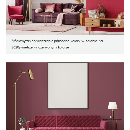
Źródło:pytanieomieszkanie.pl/modne-kolory-w-salonie-na-
2020/wnetrze-w-czerwonym-kolorze