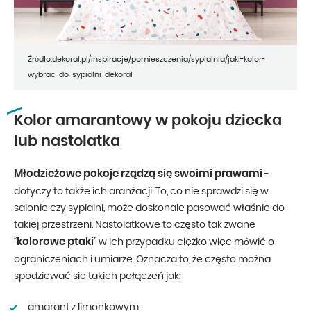
Źródło:dekoral.pl/inspiracje/pomieszczenia/sypialnia/jaki-kolor-
wybrac-do-sypialni-dekoral
Kolor amarantowy w pokoju dziecka
lub nastolatka
Młodzieżowe pokoje rządzą się swoimi prawami
-
dotyczy to także ich aranżacji. To, co nie sprawdzi się w
salonie czy sypialni, może doskonale pasować właśnie do
takiej przestrzeni. Nastolatkowe to często tak zwane
kolorowe ptaki
“
” w ich przypadku ciężko więc mówić o
ograniczeniach i umiarze. Oznacza to, że często można
spodziewać się takich połączeń jak:
amarant z limonkowym,