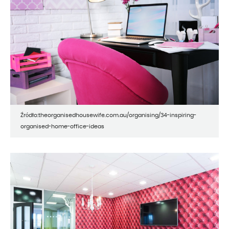
Źródło:theorganisedhousewife.com.au/organising/34-inspiring-
organised-home-office-ideas