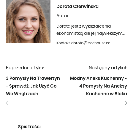
Dorota Czerwińska
Autor
Dorota jest z wykształcenia
ekonomistką, ale jej największym
hobby jest fotografia i aranżacja
Kontakt: dorota@treehouse.co
wnętrz. Z Treehouse współpracuje
od początku 2019 roku.
Poprzedni artykuł:
Następny artykuł:
3 Pomysły Na Trawertyn
Modny Aneks Kuchenny -
- Sprawdź, Jak Użyć Go
4 Pomysły Na Aneksy
We Wnętrzach
Kuchenne w Bloku
Spis treści