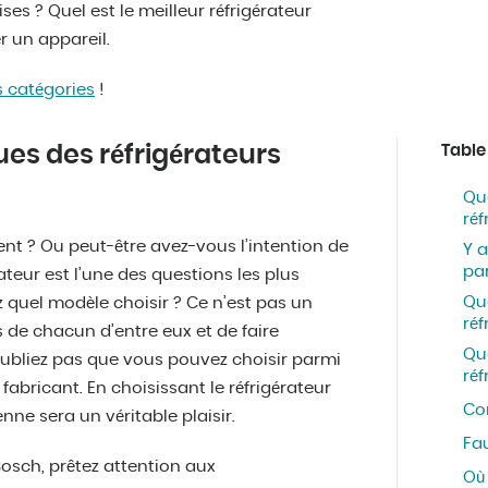
es ? Quel est le meilleur réfrigérateur
r un appareil.
es catégories
!
ues des réfrigérateurs
Table
Que
réf
nt ? Ou peut-être avez-vous l’intention de
Y a
par
ateur est l’une des questions les plus
Qu
quel modèle choisir ? Ce n’est pas un
réf
es de chacun d’entre eux et de faire
Que
oubliez pas que vous pouvez choisir parmi
réf
abricant. En choisissant le réfrigérateur
Com
enne sera un véritable plaisir.
Fau
Bosch, prêtez attention aux
Où 