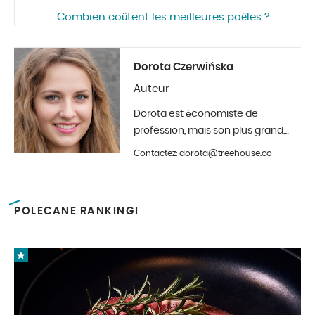
Combien coûtent les meilleures poêles ?
Dorota Czerwińska
Auteur
Dorota est économiste de
profession, mais son plus grand
hobby est la photographie et la
Contactez: dorota@treehouse.co
décoration d'intérieur. Elle est à
Treehouse depuis le début de
l'année 2019.
POLECANE RANKINGI