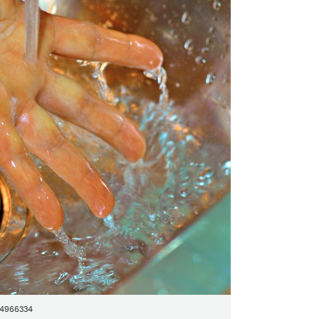
-4966334