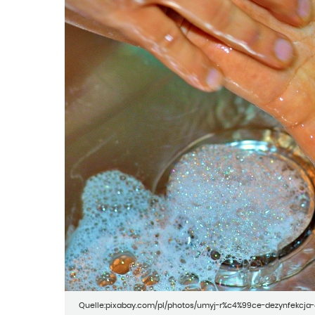
Quelle:pixabay.com/pl/photos/umyj-r%c4%99ce-dezynfekcja