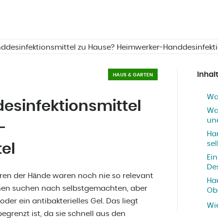
desinfektionsmittel zu Hause? Heimwerker-Handdesinfekti
Inhal
HAUS & GARTEN
Wa
sinfektionsmittel
Wa
un
-
Ha
sel
el
Ein
De
en der Hände waren noch nie so relevant
Ha
chen suchen nach selbstgemachten, aber
Obe
der ein antibakterielles Gel. Das liegt
Wi
grenzt ist, da sie schnell aus den