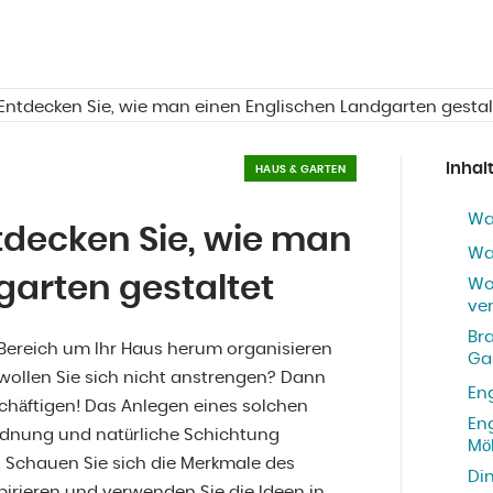
 Entdecken Sie, wie man einen Englischen Landgarten gestal
Inhal
HAUS & GARTEN
Wa
tdecken Sie, wie man
Wa
garten gestaltet
Wo
ve
Bra
n Bereich um Ihr Haus herum organisieren
Ga
 wollen Sie sich nicht anstrengen? Dann
En
schäftigen! Das Anlegen eines solchen
En
ordnung und natürliche Schichtung
Mö
 Schauen Sie sich die Merkmale des
Di
pirieren und verwenden Sie die Ideen in