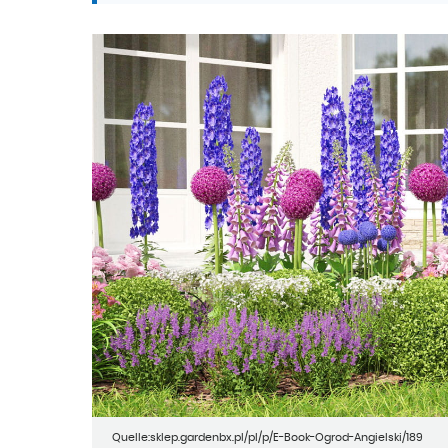
Quelle:sklep.gardenbx.pl/pl/p/E-Book-Ogrod-Angielski/189