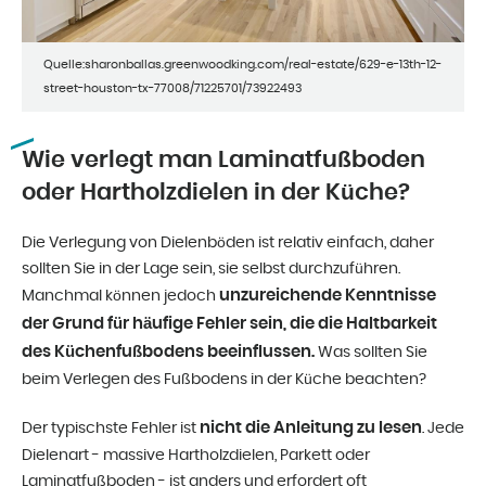
Quelle:sharonballas.greenwoodking.com/real-estate/629-e-13th-12-
street-houston-tx-77008/71225701/73922493
Wie verlegt man Laminatfußboden
oder Hartholzdielen in der Küche?
Die Verlegung von Dielenböden ist relativ einfach, daher
sollten Sie in der Lage sein, sie selbst durchzuführen.
unzureichende Kenntnisse
Manchmal können jedoch
der Grund für häufige Fehler sein, die die Haltbarkeit
des Küchenfußbodens beeinflussen.
Was sollten Sie
beim Verlegen des Fußbodens in der Küche beachten?
nicht die Anleitung zu lesen
Der typischste Fehler ist
. Jede
Dielenart - massive Hartholzdielen, Parkett oder
Laminatfußboden - ist anders und erfordert oft