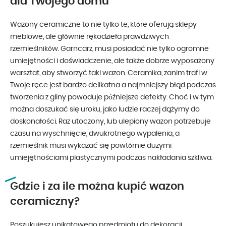
dla Twojego domu
Wazony ceramiczne to nie tylko te, które oferują sklepy
meblowe, ale głównie rękodzieła prawdziwych
rzemieślników. Garncarz, musi posiadać nie tylko ogromne
umiejętności i doświadczenie, ale także dobrze wyposażony
warsztat, aby stworzyć taki wazon. Ceramika, zanim trafi w
Twoje ręce jest bardzo delikatna a najmniejszy błąd podczas
tworzenia z gliny powoduje późniejsze defekty. Choć i w tym
można doszukać się uroku, jako ludzie raczej dążymy do
doskonałości. Raz utoczony, lub ulepiony wazon potrzebuje
czasu na wyschnięcie, dwukrotnego wypalenia, a
rzemieślnik musi wykazać się powtórnie dużymi
umiejętnościami plastycznymi podczas nakładania szkliwa.
Gdzie i za ile można kupić wazon
ceramiczny?
Poszukujesz unikatowego przedmiotu do dekoracji