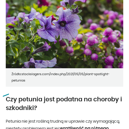
Źródło:stockslagers.com/index.php/2021/05/05/plant-spotlight-
petunias
Czy petunia jest podatna na choroby i
szkodniki?
Petunia nie jest rośliną trudną w uprawie czy wymagającą,
wrażliwość na różnego
niestety problemem jest jej