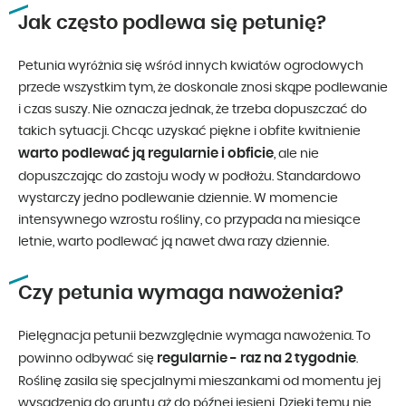
Jak często podlewa się petunię?
Petunia wyróżnia się wśród innych kwiatów ogrodowych
przede wszystkim tym, że doskonale znosi skąpe podlewanie
i czas suszy. Nie oznacza jednak, że trzeba dopuszczać do
takich sytuacji. Chcąc uzyskać piękne i obfite kwitnienie
warto podlewać ją regularnie i obficie
, ale nie
dopuszczając do zastoju wody w podłożu. Standardowo
wystarczy jedno podlewanie dziennie. W momencie
intensywnego wzrostu rośliny, co przypada na miesiące
letnie, warto podlewać ją nawet dwa razy dziennie.
Czy petunia wymaga nawożenia?
Pielęgnacja petunii bezwzględnie wymaga nawożenia. To
regularnie - raz na 2 tygodnie
powinno odbywać się
.
Roślinę zasila się specjalnymi mieszankami od momentu jej
wysadzenia do gruntu aż do późnej jesieni. Dzięki temu nie