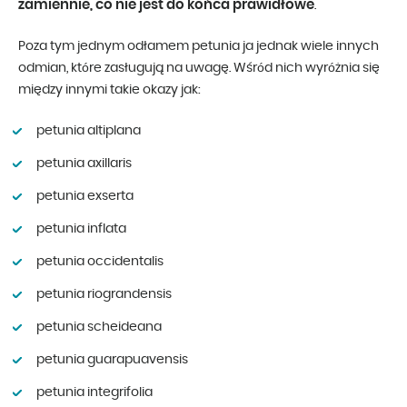
zamiennie, co nie jest do końca prawidłowe
.
Poza tym jednym odłamem petunia ja jednak wiele innych
odmian, które zasługują na uwagę. Wśród nich wyróżnia się
między innymi takie okazy jak:
petunia altiplana
petunia axillaris
petunia exserta
petunia inflata
petunia occidentalis
petunia riograndensis
petunia scheideana
petunia guarapuavensis
petunia integrifolia