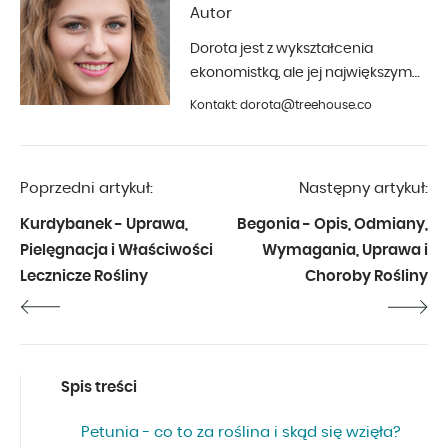
Autor
Dorota jest z wykształcenia
ekonomistką, ale jej największym
hobby jest fotografia i aranżacja
Kontakt: dorota@treehouse.co
wnętrz. Z Treehouse współpracuje
od początku 2019 roku.
Poprzedni artykuł:
Następny artykuł:
Kurdybanek - Uprawa,
Begonia - Opis, Odmiany,
Pielęgnacja i Właściwości
Wymagania, Uprawa i
Lecznicze Rośliny
Choroby Rośliny
Spis treści
Petunia - co to za roślina i skąd się wzięła?