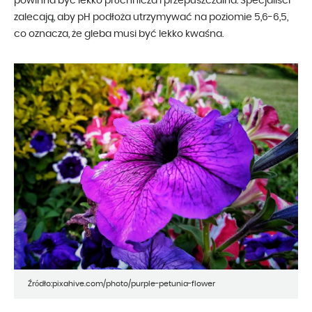
powinna być lekko próchnicza i przepuszczalna. Specjaliści
zalecają, aby pH podłoża utrzymywać na poziomie 5,6-6,5,
co oznacza, że gleba musi być lekko kwaśna.
Źródło:pixahive.com/photo/purple-petunia-flower