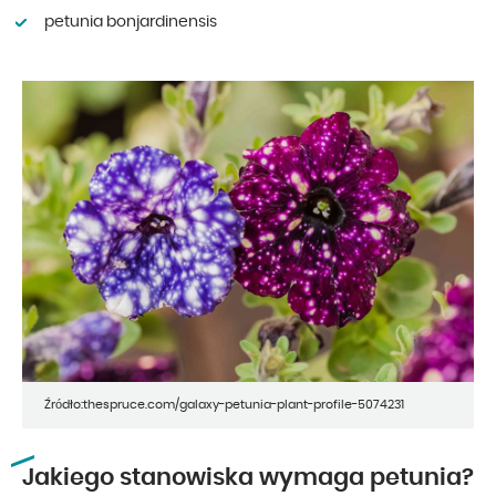
petunia bonjardinensis
Źródło:thespruce.com/galaxy-petunia-plant-profile-5074231
Jakiego stanowiska wymaga petunia?