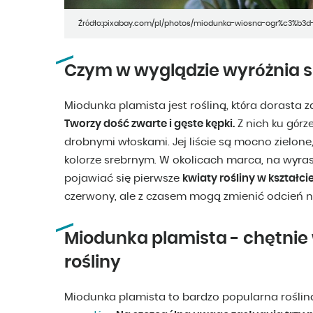
Źródło:pixabay.com/pl/photos/miodunka-wiosna-ogr%c3%b3d
Czym w wyglądzie wyróżnia s
Miodunka plamista jest rośliną, która dorasta 
Tworzy dość zwarte i gęste kępki.
Z nich ku górz
drobnymi włoskami. Jej liście są mocno zielo
kolorze srebrnym. W okolicach marca, na wyra
pojawiać się pierwsze
kwiaty rośliny w kształci
czerwony, ale z czasem mogą zmienić odcień na
Miodunka plamista - chętni
rośliny
Miodunka plamista to bardzo popularna rośli