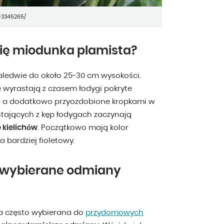
-3345265/
ię miodunka plamista?
zaledwie do około 25-30 cm wysokości.
e wyrastają z czasem łodygi pokryte
ne, a dodatkowo przyozdobione kropkami w
stających z kęp łodygach zaczynają
e kielichów
. Początkowo mają kolor
 bardziej fioletowy.
e wybierane odmiany
na często wybierana do
przydomowych