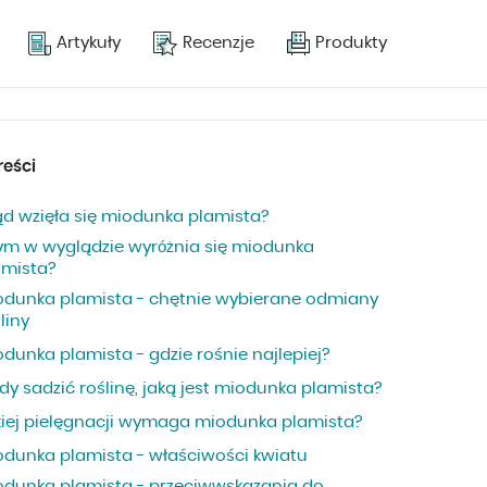
Artykuły
Recenzje
Produkty
reści
ąd wzięła się miodunka plamista?
ym w wyglądzie wyróżnia się miodunka
amista?
odunka plamista - chętnie wybierane odmiany
liny
dunka plamista - gdzie rośnie najlepiej?
dy sadzić roślinę, jaką jest miodunka plamista?
kiej pielęgnacji wymaga miodunka plamista?
odunka plamista - właściwości kwiatu
odunka plamista - przeciwwskazania do