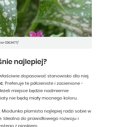
ia-3363477/
nie najlepiej?
właściwie dopasować stanowisko dla niej.
sc
. Preferuje te półcieniste i zacienione -
 Jeżeli miejsce będzie nadmiernie
wiaty nie będą miały mocnego koloru.
. Miodunka plamista najlepiej radzi sobie w
e. Idealna do prawidłowego rozwoju i
astego z piaskiem.