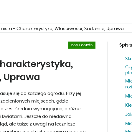
mista - Charakterystyka, Właściwości, Sadzenie, Uprawa
Spis t
DOM I OGRÓD
Sk
harakterystyka,
Cz
pl
e, Uprawa
Mi
roś
asuje się do każdego ogrodu. Przy jej
Mio
acienionych miejscach, gdzie
Kie
ć. Jest średnio wymagająca, a różne
Ja
i kwiatami. Jeszcze do niedawna
Mi
ąd, ale także z uwagi na lecznicze
 spróbuj swoich sił z uprawą miodunki
Mi