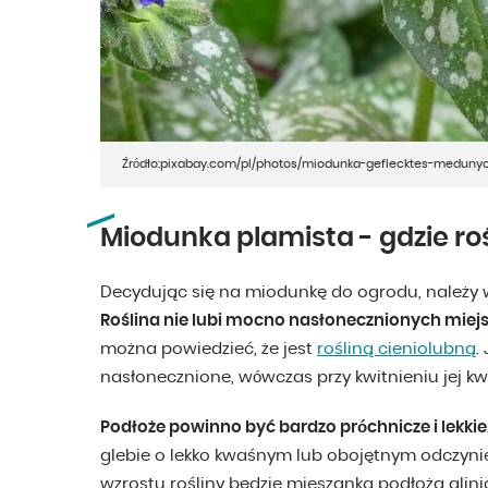
Źródło:pixabay.com/pl/photos/miodunka-geflecktes-medunyc
Miodunka plamista - gdzie roś
Decydując się na miodunkę do ogrodu, należy 
Roślina nie lubi mocno nasłonecznionych miej
można powiedzieć, że jest
rośliną cieniolubną
.
nasłonecznione, wówczas przy kwitnieniu jej k
Podłoże powinno być bardzo próchnicze i lekkie
glebie o lekko kwaśnym lub obojętnym odczyni
wzrostu rośliny będzie mieszanka podłoża glini