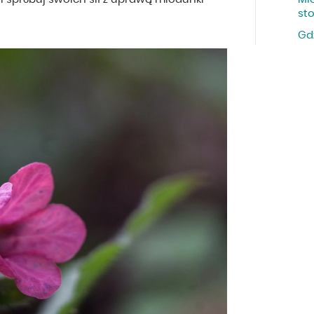
st
Gd