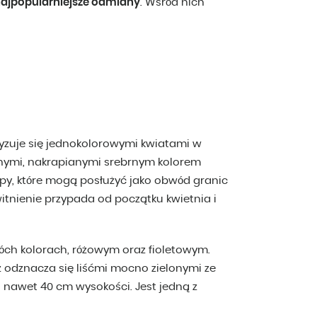
najpopularniejsze odmiany
. Wśród nich
yzuje się jednokolorowymi kwiatami w
elonymi, nakrapianymi srebrnym kolorem
ępy, które mogą posłużyć jako obwód granic
itnienie przypada od początku kwietnia i
óch kolorach, różowym oraz fioletowym.
 odznacza się liśćmi mocno zielonymi ze
 nawet 40 cm wysokości. Jest jedną z