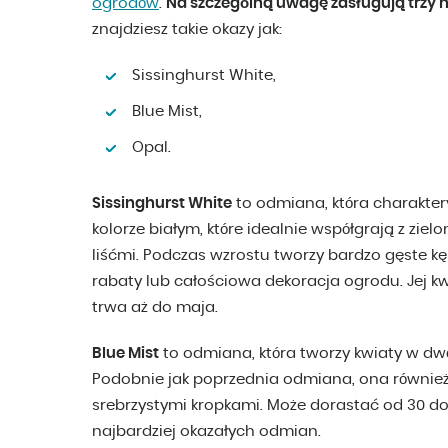
ogrodów
.
Na szczególną uwagę zasługują trzy 
znajdziesz takie okazy jak:
Sissinghurst White,
Blue Mist,
Opal.
Sissinghurst White
to odmiana, która charakter
kolorze białym, które idealnie współgrają z zi
liśćmi. Podczas wzrostu tworzy bardzo gęste k
rabaty lub całościowa dekoracja ogrodu. Jej kw
trwa aż do maja.
Blue Mist
to odmiana, która tworzy kwiaty w dw
Podobnie jak poprzednia odmiana, ona również
srebrzystymi kropkami. Może dorastać od 30 do
najbardziej okazałych odmian.