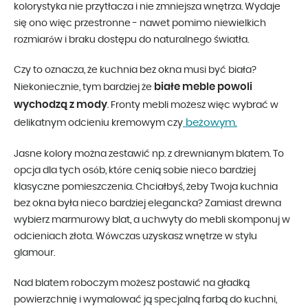
kolorystyka nie przytłacza i nie zmniejsza wnętrza. Wydaje
się ono więc przestronne - nawet pomimo niewielkich
rozmiarów i braku dostępu do naturalnego światła.
Czy to oznacza, że kuchnia bez okna musi być biała?
białe meble powoli
Niekoniecznie, tym bardziej że
wychodzą z mody
. Fronty mebli możesz więc wybrać w
beżowym.
delikatnym odcieniu kremowym czy
Jasne kolory można zestawić np. z drewnianym blatem. To
opcja dla tych osób, które cenią sobie nieco bardziej
klasyczne pomieszczenia. Chciałbyś, żeby Twoja kuchnia
bez okna była nieco bardziej elegancka? Zamiast drewna
wybierz marmurowy blat, a uchwyty do mebli skomponuj w
odcieniach złota. Wówczas uzyskasz wnętrze w stylu
glamour.
Nad blatem roboczym możesz postawić na gładką
powierzchnię i wymalować ją specjalną farbą do kuchni,