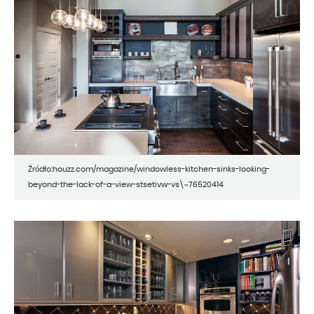
Źródło:houzz.com/magazine/windowless-kitchen-sinks-looking-
beyond-the-lack-of-a-view-stsetivw-vs\~76520414