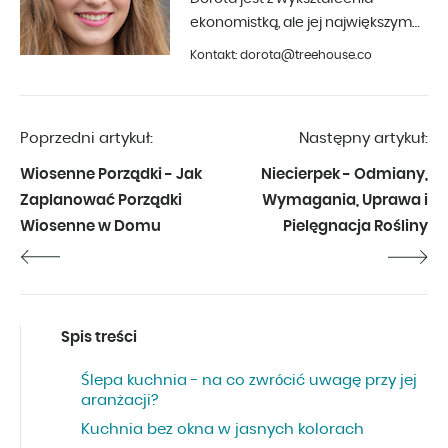
ekonomistką, ale jej największym
hobby jest fotografia i aranżacja
Kontakt: dorota@treehouse.co
wnętrz. Z Treehouse współpracuje
od początku 2019 roku.
Poprzedni artykuł:
Następny artykuł:
Wiosenne Porządki - Jak
Niecierpek - Odmiany,
Zaplanować Porządki
Wymagania, Uprawa i
Wiosenne w Domu
Pielęgnacja Rośliny
Spis treści
Ślepa kuchnia - na co zwrócić uwagę przy jej
aranżacji?
Kuchnia bez okna w jasnych kolorach