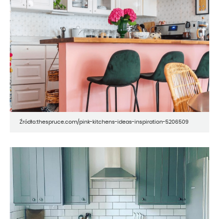
Źródło:thespruce.com/pink-kitchens-ideas-inspiration-5206509