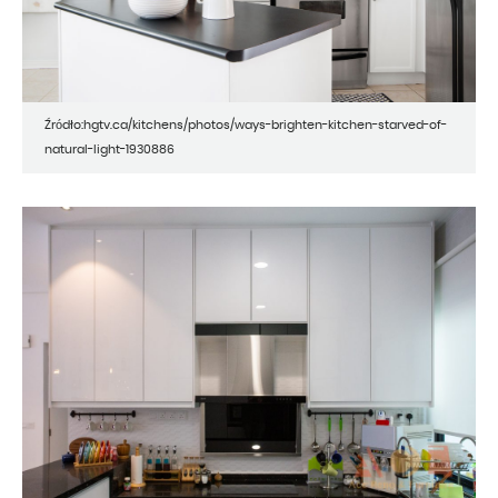
Źródło:hgtv.ca/kitchens/photos/ways-brighten-kitchen-starved-of-
natural-light-1930886