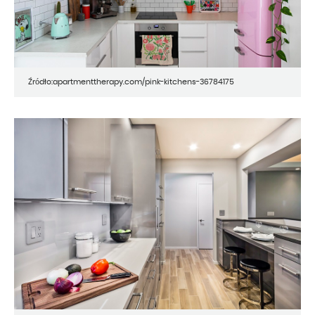
Źródło:apartmenttherapy.com/pink-kitchens-36784175