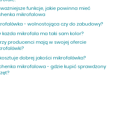
jważniejsze funkcje, jakie powinna mieć
chenka mikrofalowa
krofalówka - wolnostojąca czy do zabudowy?
y każda mikrofala ma taki sam kolor?
órzy producenci mają w swojej ofercie
krofalówki?
 kosztuje dobrej jakości mikrofalówka?
chenka mikrofalowa - gdzie kupić sprawdzony
rzęt?