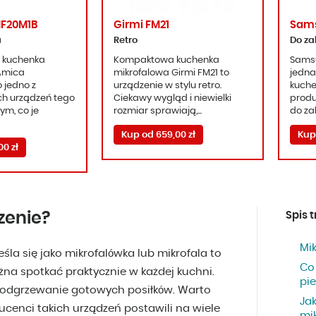
F20M1B
Girmi FM21
Sam
a
Retro
Do z
 kuchenka
Kompaktowa kuchenka
Sams
Amica
mikrofalowa Girmi FM21 to
jedna
 jedno z
urządzenie w stylu retro.
kuche
h urządzeń tego
Ciekawy wygląd i niewielki
produ
ym, co je
rozmiar sprawiają,...
do za
Kup od 659,00 zł
Kup 
0 zł
zenie?
Spis t
Mik
śla się jako mikrofalówka lub mikrofala to
Co
na spotkać praktycznie w każdej kuchni.
pi
 podgrzewanie gotowych posiłków. Warto
Ja
ucenci takich urządzeń postawili na wiele
mi