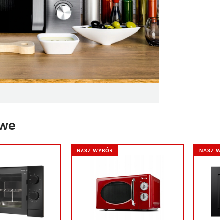
owe
NASZ WYBÓR
NASZ 