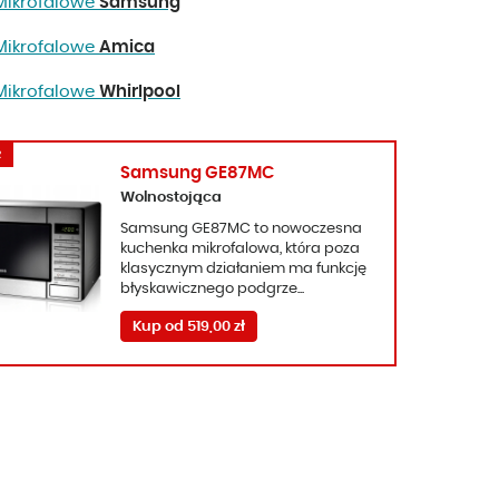
 Mikrofalowe
Samsung
 Mikrofalowe
Amica
 Mikrofalowe
Whirlpool
R
Samsung GE87MC
Wolnostojąca
Samsung GE87MC to nowoczesna
kuchenka mikrofalowa, która poza
klasycznym działaniem ma funkcję
błyskawicznego podgrze...
Kup od 519,00 zł