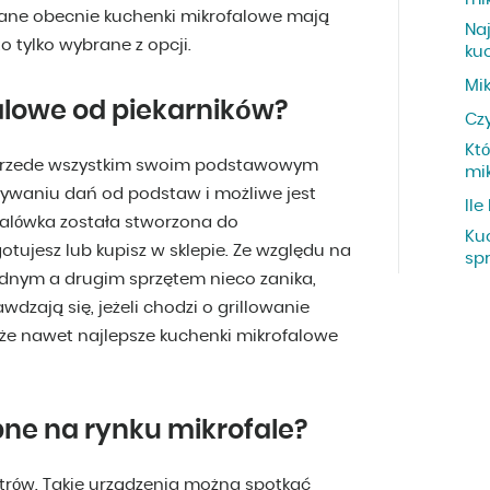
wane obecnie kuchenki mikrofalowe mają
Na
o tylko wybrane z opcji.
ku
Mi
alowe od piekarników?
Cz
Kt
ę przede wszystkim swoim podstawowym
mi
wywaniu dań od podstaw i możliwe jest
Ile
ofalówka została stworzona do
Ku
tujesz lub kupisz w sklepie. Ze względu na
sp
dnym a drugim sprzętem nieco zanika,
zają się, jeżeli chodzi o grillowanie
, że nawet najlepsze kuchenki mikrofalowe
ne na rynku mikrofale?
trów. Takie urządzenia można spotkać