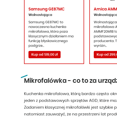
Samsung GE87MC
Amica AMM
Wolnostojąca
Wolnostojąc
Samsung GE87MC to
Wolnostojąca
nowoczesna kuchenka
mikrofalowa 
mikrofalowa, która poza
AMMF20M1B to
klasycznym działaniem ma
podstawowyc
funkcję błyskawicznego
producenta. T
podgrze...
wyróżn...
Kup od 519,00 zł
Kup od 299,0
Mikrofalówka - co to za urząd
Kuchenka mikrofalowa, którą bardzo często okre
jeden z podstawowych sprzętów AGD, które moż
Zadaniem klasycznej mikrofalówki jest szybkie
natomiast zauważyć, że na przestrzeni lat prod