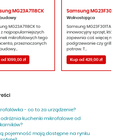
sung MG23A7118CK
Samsung MG23F301TAK
abudowy
Wolnostojąca
ung MG23A7118CK to
Samsung MG23F301TAK to
 z najpopularniejszych
innowacyjny sprzęt, który
nek mikrofalowych tego
zapewnia coś więcej niż tylko
centa, przeznaczonych
podgrzewanie czy grillowanie
budowy...
potraw. T...
od 1099,00 zł
Kup od 429,00 zł
reści
rofalówka - co to za urządzenie?
 odróżnia kuchenki mikrofalowe od
ekarników?
ką pojemność mają dostępne na rynku
krofale?