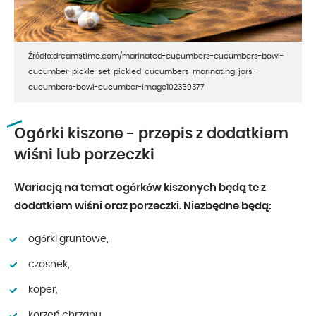
Źródło:dreamstime.com/marinated-cucumbers-cucumbers-bowl-
cucumber-pickle-set-pickled-cucumbers-marinating-jars-
cucumbers-bowl-cucumber-image102359377
Ogórki kiszone - przepis z dodatkiem
wiśni lub porzeczki
Wariacją na temat ogórków kiszonych będą te z
dodatkiem wiśni oraz porzeczki. Niezbędne będą:
ogórki gruntowe,
czosnek,
koper,
korzeń chrzanu,