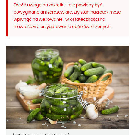
Zwróć uwagę na zakrętki – nie powinny być
powyginane ani zardzewiałe. Zły stan nakrętek może
wpłynąć na wekowanie i w ostateczności na
niewłaściwe przygotowanie ogórków kiszonych.