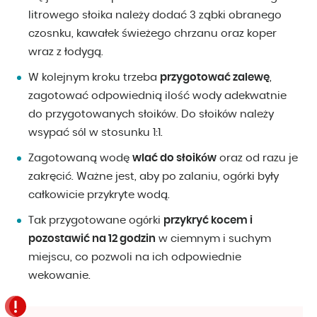
litrowego słoika należy dodać 3 ząbki obranego
czosnku, kawałek świeżego chrzanu oraz koper
wraz z łodygą.
W kolejnym kroku trzeba
przygotować zalewę
,
zagotować odpowiednią ilość wody adekwatnie
do przygotowanych słoików. Do słoików należy
wsypać sól w stosunku 1:1.
Zagotowaną wodę
wlać do słoików
oraz od razu je
zakręcić. Ważne jest, aby po zalaniu, ogórki były
całkowicie przykryte wodą.
Tak przygotowane ogórki
przykryć kocem i
pozostawić na 12 godzin
w ciemnym i suchym
miejscu, co pozwoli na ich odpowiednie
wekowanie.