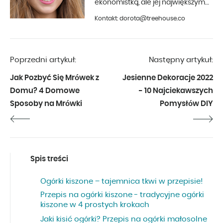
ekonomistką, ale jej największym
hobby jest fotografia i aranżacja
Kontakt: dorota@treehouse.co
wnętrz. Z Treehouse współpracuje
od początku 2019 roku.
Poprzedni artykuł:
Następny artykuł:
Jak Pozbyć Się Mrówek z
Jesienne Dekoracje 2022
Domu? 4 Domowe
- 10 Najciekawszych
Sposoby na Mrówki
Pomysłów DIY
Spis treści
Ogórki kiszone – tajemnica tkwi w przepisie!
Przepis na ogórki kiszone - tradycyjne ogórki
kiszone w 4 prostych krokach
Jaki kisić ogórki? Przepis na ogórki małosolne