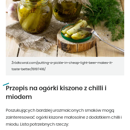
Źródło:wral.com/putting-a-pickle-in-cheap-light-beer-makes-it-
taste-better/19197416/
Przepis na ogórki kiszone z chilli i
miodem
Poszukujących bardziej urozmaiconych smaków mogą
zainteresować ogórki kiszone małosolne z dodatkiem chilli i
miodu. Lista potrzebnych rzeczy: