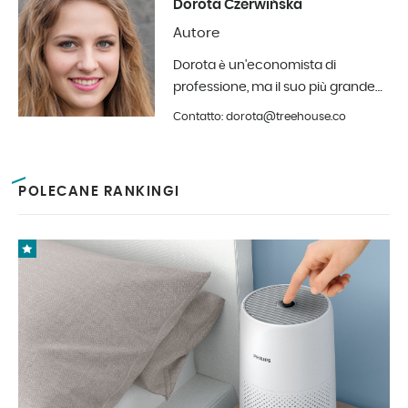
Dorota Czerwińska
Autore
Dorota è un'economista di
professione, ma il suo più grande
hobby è la fotografia e il design
Contatto: dorota@treehouse.co
d'interni. A Treehouse dall'inizio del
2019.
POLECANE RANKINGI