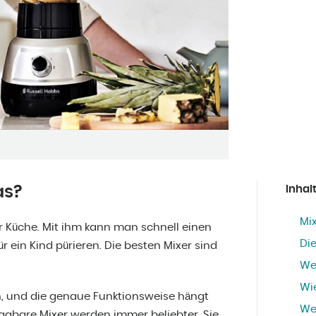
as?
Inhal
Mix
der Küche. Mit ihm kann man schnell einen
Die
ein Kind pürieren. Die besten Mixer sind
We
Wie
en, und die genaue Funktionsweise hängt
Wer
ragbare Mixer werden immer beliebter. Sie