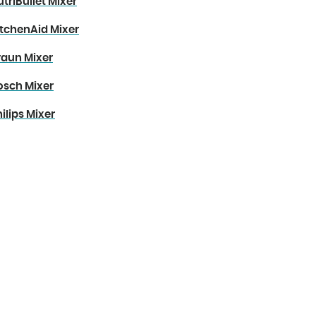
utriBullet Mixer
itchenAid Mixer
raun Mixer
osch Mixer
hilips Mixer