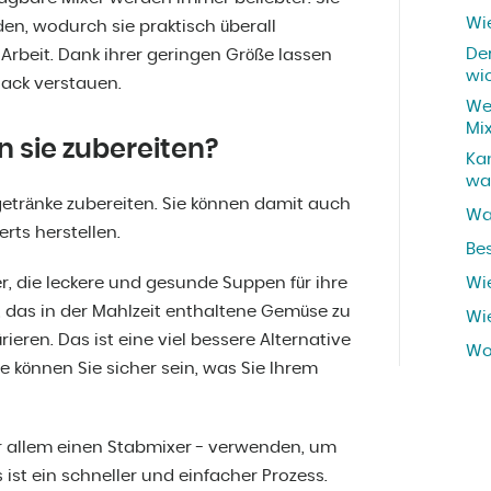
Wie
n, wodurch sie praktisch überall
Der
 Arbeit. Dank ihrer geringen Größe lassen
wi
sack verstauen.
We
Mi
n sie zubereiten?
Ka
wa
etränke zubereiten. Sie können damit auch
Wa
rts herstellen.
Be
ter, die leckere und gesunde Suppen für ihre
Wie
st, das in der Mahlzeit enthaltene Gemüse zu
Wie
eren. Das ist eine viel bessere Alternative
Wo
e können Sie sicher sein, was Sie Ihrem
or allem einen Stabmixer - verwenden, um
st ein schneller und einfacher Prozess.