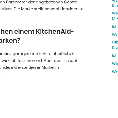
Wa
hen Parameter der angebotenen Geräte
Ki
d-Mixer. Die Marke stellt sowohl Handgeräte
Wie
Mi
Ist
schen einem KitchenAid-
We
arken?
Gi
Ki
r einzigartiges und sehr einheitliches
Ist
t wirklich faszinierend. Aber das ist noch
Wie
 andere Geräte dieser Marke, in
Wo
: