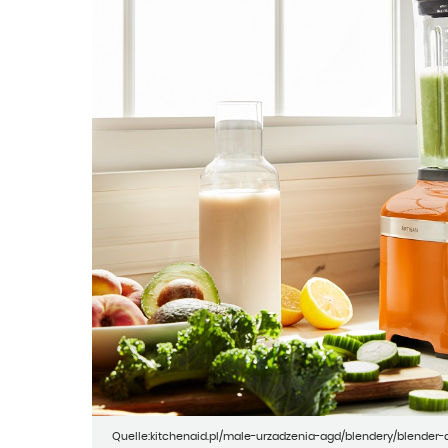
Quelle:kitchenaid.pl/male-urzadzenia-agd/blendery/blender