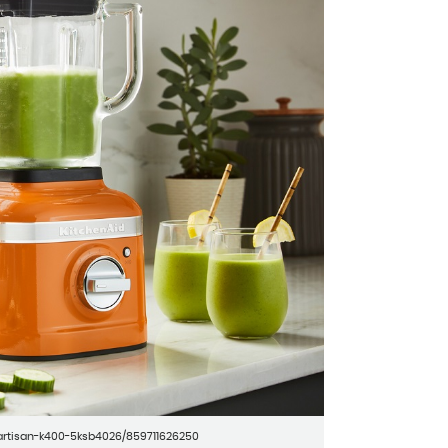
-artisan-k400-5ksb4026/859711626250