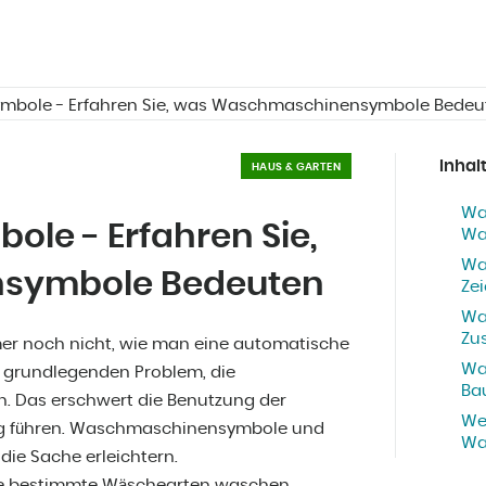
bole - Erfahren Sie, was Waschmaschinensymbole Bedeu
Inhal
HAUS & GARTEN
Wa
e - Erfahren Sie,
Wa
Wa
symbole Bedeuten
Ze
Wa
Zu
er noch nicht, wie man eine automatische
Wa
 grundlegenden Problem, die
Ba
. Das erschwert die Benutzung der
We
ng führen. Waschmaschinensymbole und
Wa
ie Sache erleichtern.
ie bestimmte Wäschearten waschen