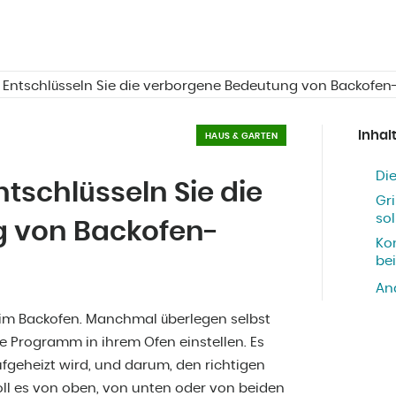
 Entschlüsseln Sie die verborgene Bedeutung von Backofe
Inhal
HAUS & GARTEN
Di
tschlüsseln Sie die
Gri
sol
 von Backofen-
Ko
be
An
 im Backofen. Manchmal überlegen selbst
ge Programm in ihrem Ofen einstellen. Es
fgeheizt wird, und darum, den richtigen
oll es von oben, von unten oder von beiden