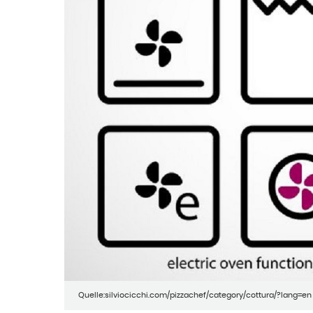
Quelle:silviocicchi.com/pizzachef/category/cottura/?lang=en