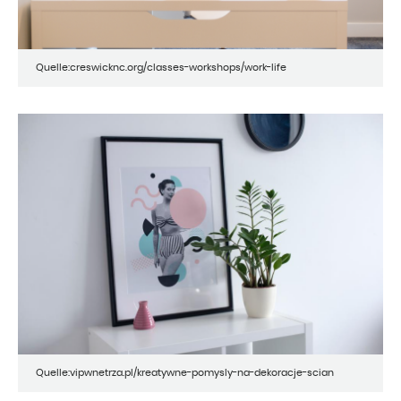
Quelle:creswicknc.org/classes-workshops/work-life
Quelle:vipwnetrza.pl/kreatywne-pomysly-na-dekoracje-scian