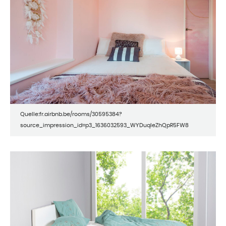
Quelle:fr.airbnb.be/rooms/30595384?
source_impression_id=p3_1636032593_WYDuqleZhQpR5FW8