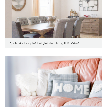
Quelle:stocksnap.io/photo/interior-dining-LHKILYV8X0