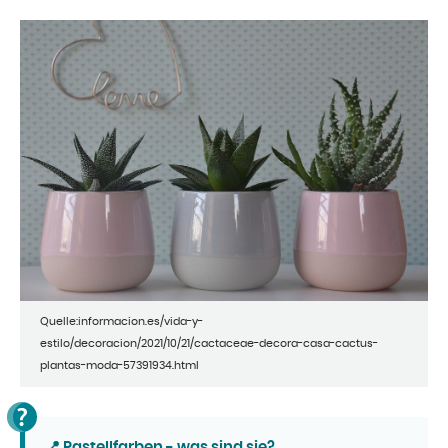
Quelle:informacion.es/vida-y-
estilo/decoracion/2021/10/21/cactaceae-decora-casa-cactus-
plantas-moda-57391934.html
📍 Pastellfarben - was sind sie?