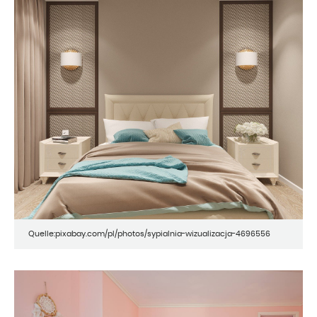
Quelle:pixabay.com/pl/photos/sypialnia-wizualizacja-4696556