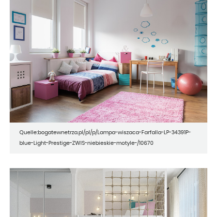
Quelle:bogatewnetrza.pl/pl/p/Lampa-wiszaca-Farfalla-LP-34391P-
blue-Light-Prestige-ZWIS-niebieskie-motyle-/10670