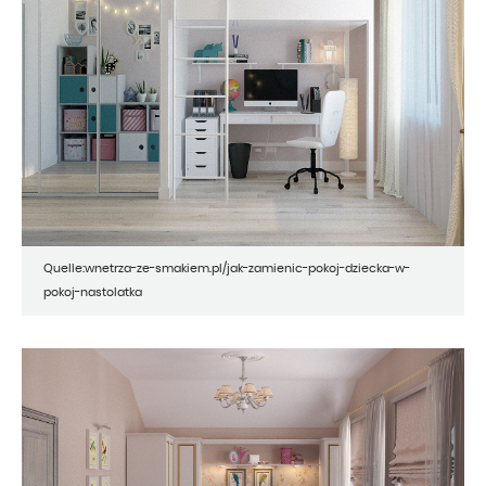
Quelle:wnetrza-ze-smakiem.pl/jak-zamienic-pokoj-dziecka-w-
pokoj-nastolatka