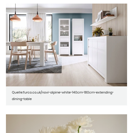
Quelle:furco.co.uk/novi-alpine-white-140cm-180cm-extending-
dining-table