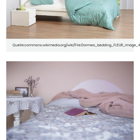
Quelle:commons.wikimedia.org/wiki/File:Dormeo_bedding_FLEUR_image_4