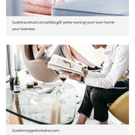
Quelle:suntrust.com.ph/blog/5-perks-owning-your-own-home-
your-twenties
Quelle:holygrailcreative.com