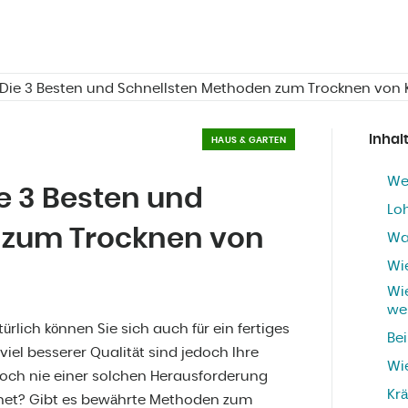
 Die 3 Besten und Schnellsten Methoden zum Trocknen von 
Inhal
HAUS & GARTEN
We
e 3 Besten und
Loh
 zum Trocknen von
Wa
Wi
Wi
we
ürlich können Sie sich auch für ein fertiges
Be
el besserer Qualität sind jedoch Ihre
Wi
noch nie einer solchen Herausforderung
Kr
cknet? Gibt es bewährte Methoden zum