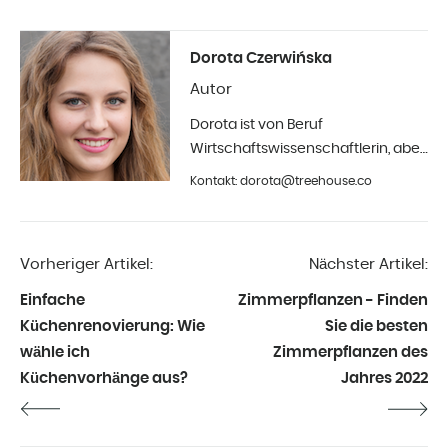
Dorota Czerwińska
Autor
Dorota ist von Beruf
Wirtschaftswissenschaftlerin, aber
ihr größtes Hobby ist die Fotografie
Kontakt: dorota@treehouse.co
und Innenarchitektur. Seit Anfang
2019 in Treehouse.
Vorheriger Artikel:
Nächster Artikel:
Einfache
Zimmerpflanzen - Finden
Küchenrenovierung: Wie
Sie die besten
wähle ich
Zimmerpflanzen des
Küchenvorhänge aus?
Jahres 2022