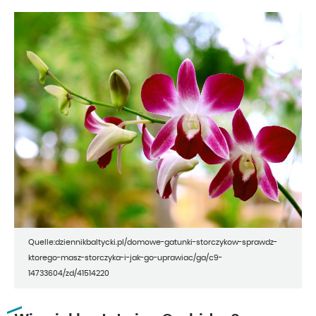
Quelle:dziennikbaltycki.pl/domowe-gatunki-storczykow-sprawdz-
ktorego-masz-storczyka-i-jak-go-uprawiac/ga/c9-
14733604/zd/41514220