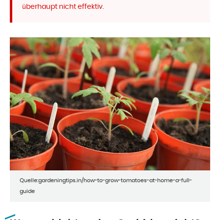
überhaupt nicht effektiv.
Quelle:gardeningtips.in/how-to-grow-tomatoes-at-home-a-full-
guide