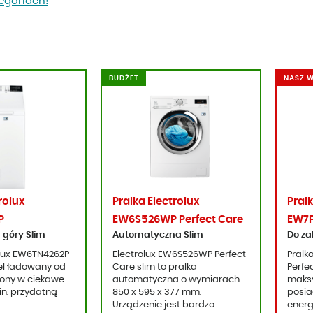
tegoriach!
BUDŻET
NASZ 
rolux
Pralka Electrolux
Pralk
P
EW6S526WP Perfect Care
EW7F
góry Slim
Automatyczna Slim
Do z
olux EW6TN4262P
Electrolux EW6S526WP Perfect
Pralk
el ładowany od
Care slim to pralka
Perfe
ony w ciekawe
automatyczna o wymiarach
maksy
in. przydatną
850 x 595 x 377 mm.
posia
Urządzenie jest bardzo ...
energ