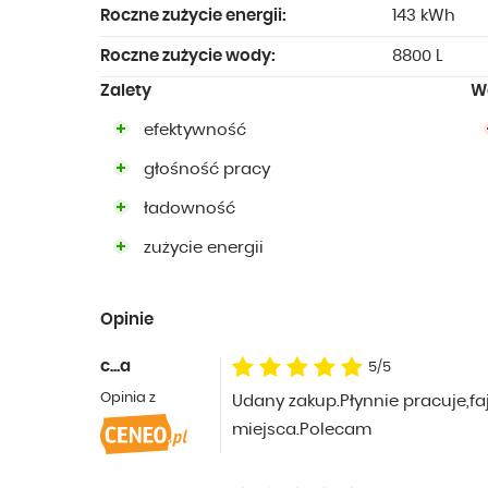
Roczne zużycie energii:
143 kWh
Roczne zużycie wody:
8800 L
Zalety
W
efektywność
głośność pracy
ładowność
zużycie energii
Opinie
c...a
5/5
Opinia z
Udany zakup.Płynnie pracuje,fa
miejsca.Polecam