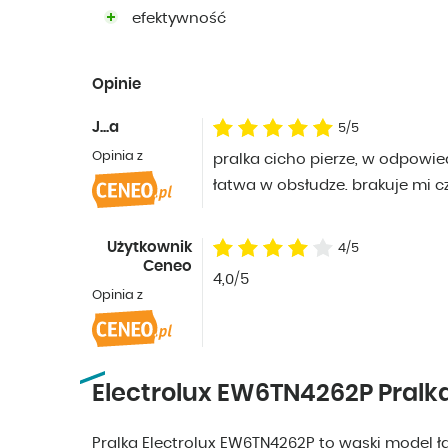
efektywność
Opinie
J...a
5/5
Opinia z
pralka cicho pierze, w odpowi
łatwa w obsłudze. brakuje mi c
Użytkownik
4/5
Ceneo
4,0/5
Opinia z
Electrolux EW6TN4262P Pralk
Pralka Electrolux EW6TN4262P to wąski model