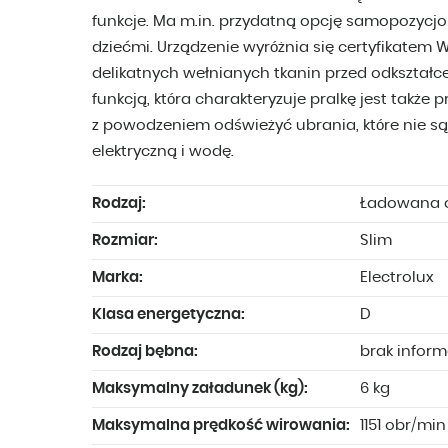
funkcje. Ma m.in. przydatną opcję samopozycj
dziećmi. Urządzenie wyróżnia się certyfikatem
delikatnych wełnianych tkanin przed odkształc
funkcją, która charakteryzuje pralkę jest także
z powodzeniem odświeżyć ubrania, które nie s
elektryczną i wodę.
Rodzaj:
Ładowana o
Rozmiar:
Slim
Marka:
Electrolux
Klasa energetyczna:
D
Rodzaj bębna:
brak inform
Maksymalny załadunek (kg):
6 kg
Maksymalna prędkość wirowania:
1151 obr/min