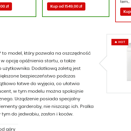
tem...
00 zł
Kup od 1549,00 zł
Kup
🔥 HOT
P to model, który pozwala na oszczędność
 opcję opóźnienia startu, a także
 użytkownika. Dodatkową zaletą jest
zwiększone bezpieczeństwo podczas
jątkowo łatwe do wyjęcia, co ułatwia
ducent, w tym modelu można spokojnie
znego. Urządzenie posiada specjalny
lementy garderoby, nie niszcząc ich. Pralka
 tym do jedwabiu, zasłon i koców.
d góry