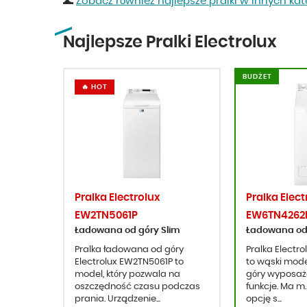
🌊
Zobacz również najlepsze pralki w innych ka
Najlepsze Pralki Electrolux
BUDŻET
🔥 HOT
Pralka Electrolux
Pralka Elect
EW2TN5061P
EW6TN4262
Ładowana od góry Slim
Ładowana od 
Pralka ładowana od góry
Pralka Electr
Electrolux EW2TN5061P to
to wąski mod
model, który pozwala na
góry wyposaż
oszczędność czasu podczas
funkcje. Ma m.
prania. Urządzenie...
opcję s...