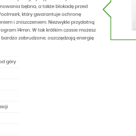
onowania bębna, a także blokadę przed
 Woolmark, który gwarantuje ochronę
eniem i zniszczeniem. Niezwykle przydatną
 program 14min. W tak krótkim czasie możesz
ą bardzo zabrudzone, oszczędzają energię
d góry
acji