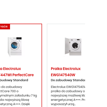
WYBÓR
a Electrolux
Pralka Electrolux
447WI PerfectCare
EWG147540W
abudowy Standard
Do zabudowy Standard
a do zabudowy
Electrolux EWG147540W to
ctCare 700 o
pralka do zabudowy o
malnym załadunku 7 kg
najwyższej możliwej klasie
da najwyższą klasę
energetycznej A+++. Producent
etyczną A+++. Dzięki
wyposażył urzą...