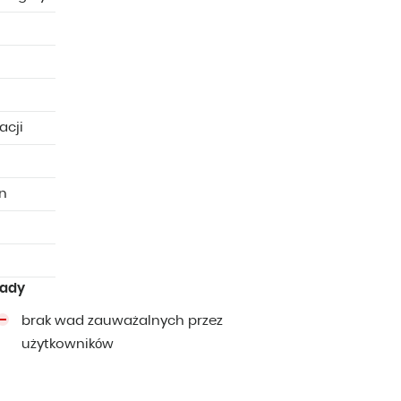
acji
n
ady
brak wad zauważalnych przez
użytkowników