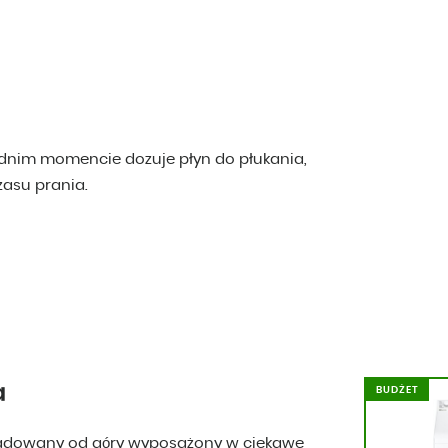
ednim momencie dozuje płyn do płukania,
zasu prania.
a
BUDŻET
 ładowany od góry wyposażony w ciekawe