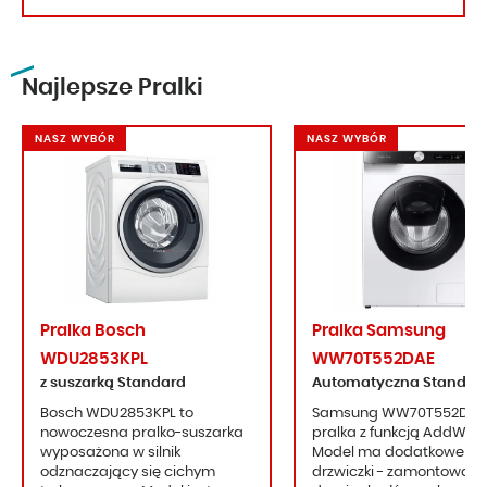
Najlepsze Pralki
NASZ WYBÓR
NASZ WYBÓR
Pralka Bosch
Pralka Samsung
WDU2853KPL
WW70T552DAE
z suszarką Standard
Automatyczna Standar
Bosch WDU2853KPL to
Samsung WW70T552DAE
nowoczesna pralko-suszarka
pralka z funkcją AddWas
wyposażona w silnik
Model ma dodatkowe
odznaczający się cichym
drzwiczki - zamontowane