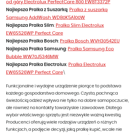
od góry Electrolux PerfectCare 800 EW8T3372P
Najlepsza Pralka z Suszarką
Pralka z suszarką
:
Samsung AddWash WD80K5A100W
Najlepsza Pralka Slim
Pralka Slim Electrolux
:
EW6S526WP Perfect Care
Najlepsza Pralka Bosch
Pralka Bosch WVH30542EU
:
Najlepsza Pralka Samsung
Pralka Samsung Eco
:
Bubble WW70J5346MW
Najlepsza Pralka Electrolux
Pralka Electrolux
:
EW6S526WP Perfect Care
\
Funkcjonalne i wydajne urządzenie piorące to podstawa
każdego gospodarstwa domowego. Czysta, pachnąca
świeżością odzież wpływa nie tylko na dobre samopoczucie,
ale również na kontakty towarzyskie i zawodowe. Dlatego
wybór właściwego sprzętu jest niezwykle ważną kwestią.
Producenci oferują wiele rodzajów urządzeń o różnych
funkcjach, a podjęcie decyzji, jaką pralkę kupić, wcale nie