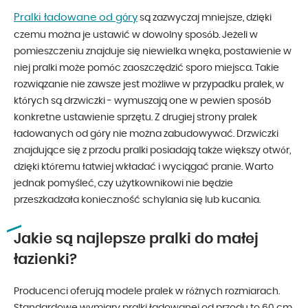
Pralki ładowane od góry
są zazwyczaj mniejsze, dzięki
czemu można je ustawić w dowolny sposób. Jeżeli w
pomieszczeniu znajduje się niewielka wnęka, postawienie w
niej pralki może pomóc zaoszczędzić sporo miejsca. Takie
rozwiązanie nie zawsze jest możliwe w przypadku pralek, w
których są drzwiczki - wymuszają one w pewien sposób
konkretne ustawienie sprzętu. Z drugiej strony pralek
ładowanych od góry nie można zabudowywać. Drzwiczki
znajdujące się z przodu pralki posiadają także większy otwór,
dzięki któremu łatwiej wkładać i wyciągać pranie. Warto
jednak pomyśleć, czy użytkownikowi nie będzie
przeszkadzała konieczność schylania się lub kucania.
Jakie są najlepsze pralki do małej
łazienki?
Producenci oferują modele pralek w różnych rozmiarach.
Standardowe wymiary pralki ładowanej od przodu to 60 cm