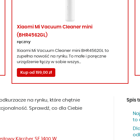
Xiaomi Mi Vacuum Cleaner mini
(BHR4562GL)
ręczny
Xiaomi Mi Vacuum Cleaner mini BHR4562GL to
zupełna nowość na rynku. To małe i poręczne
urządzenie łączy w sobie wszys...
Kup od 199,00 zł
dkurzacze na rynku, które chętnie
Spis t
kcjonalność. Sprawdź, co dla Ciebie
Na
to
Dl
od
słowy Kärcher SE 1400 W