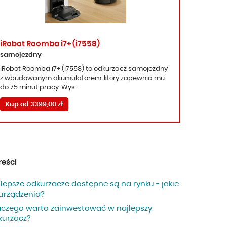
iRobot Roomba i7+ (i7558)
samojezdny
iRobot Roomba i7+ (i7558) to odkurzacz samojezdny
z wbudowanym akumulatorem, który zapewnia mu
do 75 minut pracy. Wys...
Kup od 3399,00 zł
reści
jlepsze odkurzacze dostępne są na rynku - jakie
 urządzenia?
aczego warto zainwestować w najlepszy
kurzacz?