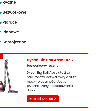
ze
Ręczne
ze
Bezworkowe
ze
Piorące
ze
Pionowe
ze
Samojezdne
R
Dyson Big Ball Absolute 2
bezworkowy ręczny
Dyson Big Ball Absolute 2 to
odkurzacza bezworkowy o dużej
mocy i wydajności. Jest on
przeznaczony do stosowania
domo...
Kup od 1299,99 zł