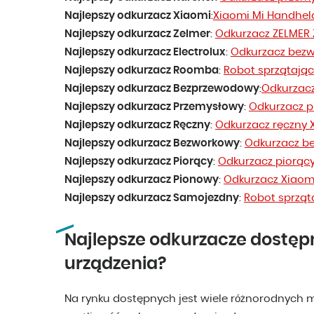
Najlepszy odkurzacz Xiaomi
:
Xiaomi Mi Handhe
Najlepszy odkurzacz Zelmer
:
Odkurzacz ZELMER
Najlepszy odkurzacz Electrolux
:
Odkurzacz bezw
Najlepszy odkurzacz Roomba
:
Robot sprzątają
Najlepszy odkurzacz Bezprzewodowy
:
Odkurzacz
Najlepszy odkurzacz Przemysłowy
:
Odkurzacz p
Najlepszy odkurzacz Ręczny
:
Odkurzacz ręczny 
Najlepszy odkurzacz Bezworkowy
:
Odkurzacz be
Najlepszy odkurzacz Piorący
:
Odkurzacz piorący 
Najlepszy odkurzacz Pionowy
:
Odkurzacz Xiaom
Najlepszy odkurzacz Samojezdny
:
Robot sprząt
Najlepsze odkurzacze dostępn
urządzenia?
Na rynku dostępnych jest wiele różnorodnych mo