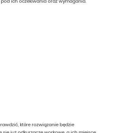
pod ich oczekiwania oraz wymagania.
rawdzić, które rozwiązanie będzie
e się już odkurzacze workowe, a ich miejsce