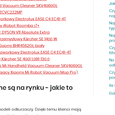
Ja
ld Vacuum Cleaner SKV4060GL
Cz
 ZCVC222MP
na
orkowy Electrolux EASE C4 EC41-4T
Na
cy iRobot Roomba i7+
ty
 DYSON V11 Absolute Extra
Na
rzemysłowy Kärcher SE 1400 W
pr
Xiaomi BHR4562GL biały
Czy
zworkowy Electrolux EASE C4 EC41-4T
fil
Kärcher SE 4001 1.081-130.0
Na
od
i Mi Handheld Vacuum Cleaner SKV4060GL
ający Xiaomi Mi Robot Vacuum Mop Pro
\
Cz
po
Ile
e są na rynku - jakie to
Gd
deli odkurzaczy. Dzięki temu klienci mają