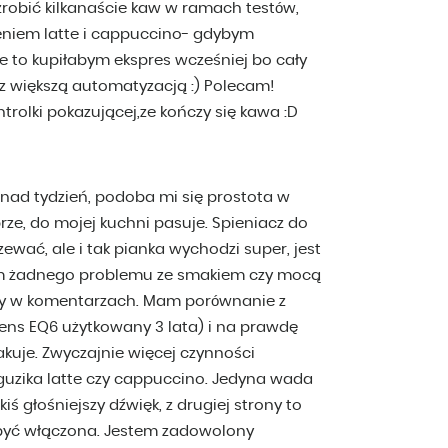
obić kilkanaście kaw w ramach testów,
eniem latte i cappuccino- gdybym
te to kupiłabym ekspres wcześniej bo cały
 większą automatyzacją :) Polecam!
rolki pokazującej,ze kończy się kawa :D
onad tydzień, podoba mi się prostota w
ze, do mojej kuchni pasuje. Spieniacz do
ewać, ale i tak pianka wychodzi super, jest
am żadnego problemu ze smakiem czy mocą
iały w komentarzach. Mam porównanie z
ns EQ6 użytkowany 3 lata) i na prawdę
akuje. Zwyczajnie więcej czynności
uzika latte czy cappuccino. Jedyna wada
iś głośniejszy dźwięk, z drugiej strony to
i być włączona. Jestem zadowolony