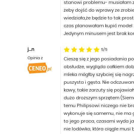
stanowi problemu- musiałam zr
żeby dojść do wprawy ze zrobi
wiedziała,że będzie to tak pros
czas planowałam kupić model z
Jedynym minusem jest brak kont
j...n
5/5
Opinia z
Cieszę się z jego posiadania p
obsłudze, wygląda całkiem dobr
mleka mógłby szybciej się nagrz
puszysta i gęsta. Nie odczuw
kawy, takie zarzuty się pojaw
dużo droższym sprzętem (Sieme
temu Philipsowi niczego nie br
wykonuje się samemu, nie ma g
to jego praca, czasami wyda jak
nie lodówka, która ciągle mus