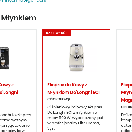
 innych kategoriach!
z Młynkiem
NASZ WYBÓR
Kawy z
Ekspres do Kawy z
Eksp
e'Longhi
Młynkiem De'Longhi ECI
Młyn
ciśnieniowy
Magn
ciśni
Ciśnieniowy, kolbowy ekspres
De’Longhi ECI z młynkiem o
onghi to ekspres
De'Lo
mocy 1100 W. wyposażony jest
automatycznym
kompa
w profesjonalny Filtr Crema,
y przygotowanie
autom
Sys...
rodzajów kaw.
odkam