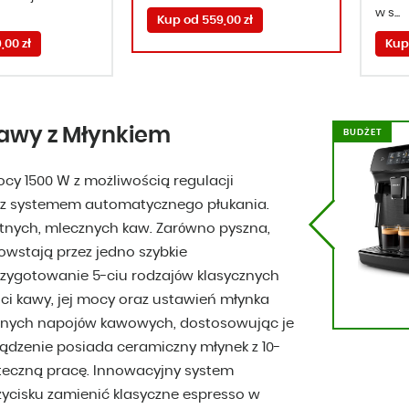
w s...
Kup od 559,00 zł
,00 zł
Kup 
 Kawy z Młynkiem
BUDŻET
ocy 1500 W z możliwością regulacji
az systemem automatycznego płukania.
itnych, mlecznych kaw. Zarówno pyszna,
owstają przez jedno szybkie
 przygotowanie 5-ciu rodzajów klasycznych
ści kawy, jej mocy oraz ustawień młynka
ianych napojów kawowych, dostosowując je
ządzenie posiada ceramiczny młynek z 10-
uteczną pracę. Innowacyjny system
zycisku zamienić klasyczne espresso w