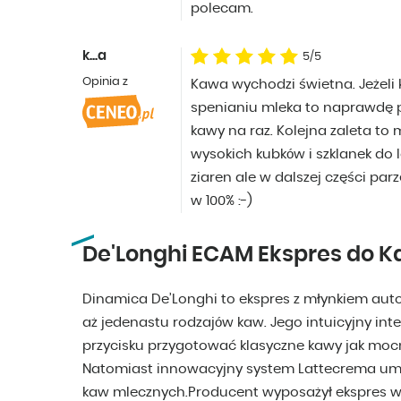
polecam.
k...a
5/5
Opinia z
Kawa wychodzi świetna. Jeżeli
spenianiu mleka to naprawdę 
kawy na raz. Kolejna zaleta to
wysokich kubków i szklanek do l
ziaren ale w dalszej części parz
w 100% :-)
De'Longhi ECAM Ekspres do K
Dinamica De’Longhi to ekspres z młynkiem au
aż jedenastu rodzajów kaw. Jego intuicyjny int
przycisku przygotować klasyczne kawy jak mocn
Natomiast innowacyjny system Lattecrema umo
kaw mlecznych.Producent wyposażył ekspres w s