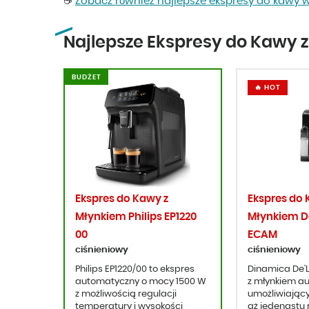
☕
Zobacz również najlepsze ekspresy do kawy w
Najlepsze Ekspresy do Kawy 
BUDŻET
🔥 HOT
Ekspres do Kawy z
Ekspres do 
Młynkiem Philips EP1220
Młynkiem D
00
ECAM
ciśnieniowy
ciśnieniowy
Philips EP1220/00 to ekspres
Dinamica De’L
automatyczny o mocy 1500 W
z młynkiem 
z możliwością regulacji
umożliwiając
temperatury i wysokości
aż jedenastu 