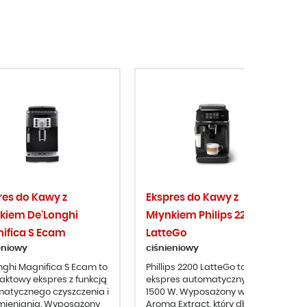
res do Kawy z
Ekspres do Kawy z
kiem De'Longhi
Młynkiem Philips 2200
ifica S Ecam
LatteGo
eniowy
ciśnieniowy
nghi Magnifica S Ecam to
Phillips 2200 LatteGo to
ktowy ekspres z funkcją
ekspres automatyczny o mocy
atycznego czyszczenia i
1500 W. Wyposażony w system
ieniania. Wyposażony
Aroma Extract, który dba o