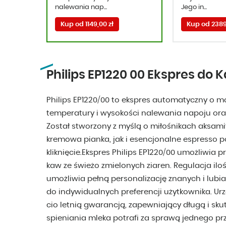
nalewania nap...
Jego in...
Kup od 1149,00 zł
Kup od 2389
Philips EP1220 00 Ekspres do
Philips EP1220/00 to ekspres automatyczny o m
temperatury i wysokości nalewania napoju or
Został stworzony z myślą o miłośnikach aksam
kremowa pianka, jak i esencjonalne espresso p
kliknięcie.Ekspres Philips EP1220/00 umożliwia
kaw ze świeżo zmielonych ziaren. Regulacja ilo
umożliwia pełną personalizację znanych i lub
do indywidualnych preferencji użytkownika. Ur
cio letnią gwarancją, zapewniający długą i sk
spieniania mleka potrafi za sprawą jednego pr