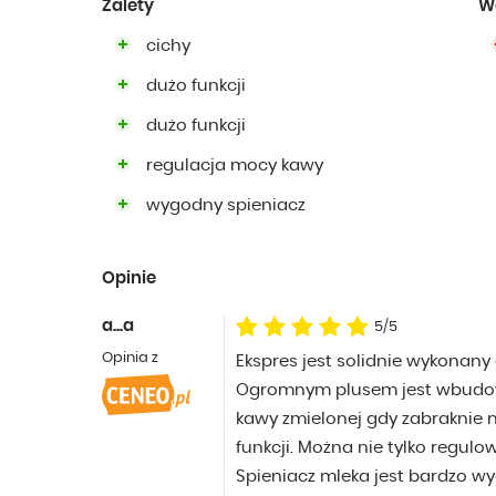
Zalety
W
cichy
dużo funkcji
dużo funkcji
regulacja mocy kawy
wygodny spieniacz
Opinie
a...a
5/5
Opinia z
Ekspres jest solidnie wykonany
Ogromnym plusem jest wbudow
kawy zmielonej gdy zabraknie 
funkcji. Można nie tylko regulo
Spieniacz mleka jest bardzo wy