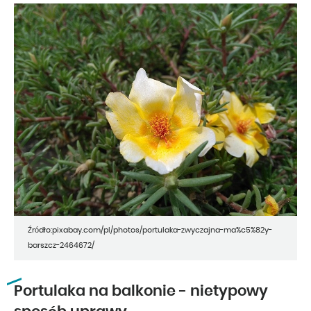
Źródło:pixabay.com/pl/photos/portulaka-zwyczajna-ma%c5%82y-
barszcz-2464672/
Portulaka na balkonie - nietypowy