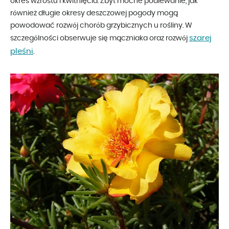
okres wzrostu i kwitnięcia. Zbyt mocne podlewanie, jak
również długie okresy deszczowej pogody mogą
powodować rozwój chorób grzybicznych u rośliny. W
szarej
szczególności obserwuje się mączniaka oraz rozwój
pleśni
.