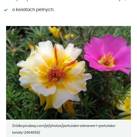
o kwiatach pełnych.
Źródło:pixabay.com/pl/photos/portulaka-oleracea-l-portulaka-
kwiaty-2464659/