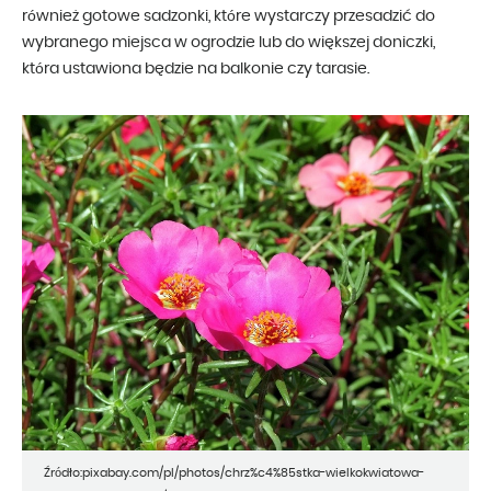
również gotowe sadzonki, które wystarczy przesadzić do
wybranego miejsca w ogrodzie lub do większej doniczki,
która ustawiona będzie na balkonie czy tarasie.
Źródło:pixabay.com/pl/photos/chrz%c4%85stka-wielkokwiatowa-