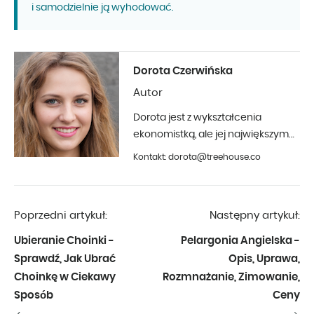
i samodzielnie ją wyhodować.
Dorota Czerwińska
Autor
Dorota jest z wykształcenia
ekonomistką, ale jej największym
hobby jest fotografia i aranżacja
Kontakt: dorota@treehouse.co
wnętrz. Z Treehouse współpracuje
od początku 2019 roku.
Poprzedni artykuł:
Następny artykuł:
Ubieranie Choinki -
Pelargonia Angielska -
Sprawdź, Jak Ubrać
Opis, Uprawa,
Choinkę w Ciekawy
Rozmnażanie, Zimowanie,
Sposób
Ceny