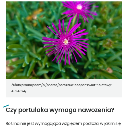
Źródło:pixabay.com/pl/photos/portulaka-cooper-kwiat-fioletowy-
4594624/
Czy portulaka wymaga nawożenia?
Roślina nie jest wymagająca względem podłoża, w jakim się