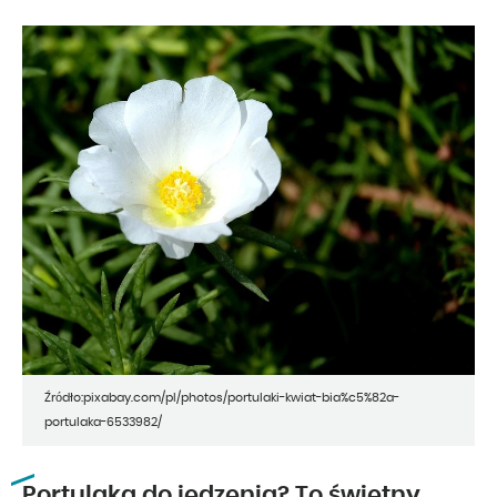
Źródło:pixabay.com/pl/photos/portulaki-kwiat-bia%c5%82a-
portulaka-6533982/
Portulaka do jedzenia? To świetny