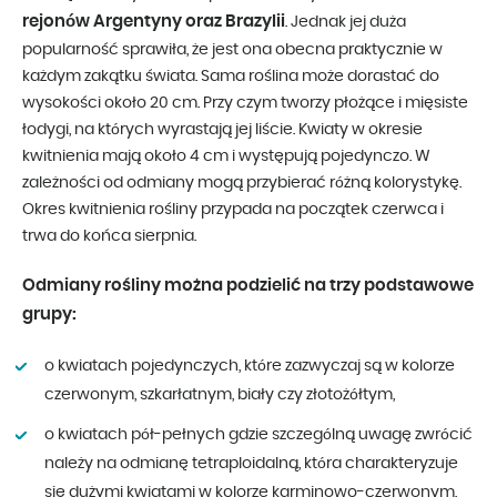
rejonów Argentyny oraz Brazylii
. Jednak jej duża
popularność sprawiła, że jest ona obecna praktycznie w
każdym zakątku świata. Sama roślina może dorastać do
wysokości około 20 cm. Przy czym tworzy płożące i mięsiste
łodygi, na których wyrastają jej liście. Kwiaty w okresie
kwitnienia mają około 4 cm i występują pojedynczo. W
zależności od odmiany mogą przybierać różną kolorystykę.
Okres kwitnienia rośliny przypada na początek czerwca i
trwa do końca sierpnia.
Odmiany rośliny można podzielić na trzy podstawowe
grupy:
o kwiatach pojedynczych, które zazwyczaj są w kolorze
czerwonym, szkarłatnym, biały czy złotożółtym,
o kwiatach pół-pełnych gdzie szczególną uwagę zwrócić
należy na odmianę tetraploidalną, która charakteryzuje
się dużymi kwiatami w kolorze karminowo-czerwonym,