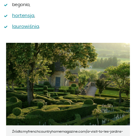
begonia,
hortensja
,
laurowiśnia
.
Źródło:myfrenchcountryhomemagazine.com/a-visit-to-les-jardins-