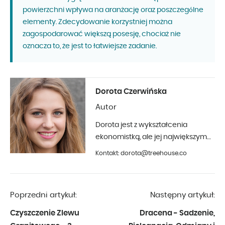
powierzchni wpływa na aranżację oraz poszczególne
elementy. Zdecydowanie korzystniej można
zagospodarować większą posesję, chociaż nie
oznacza to, że jest to łatwiejsze zadanie.
Dorota Czerwińska
Autor
Dorota jest z wykształcenia
ekonomistką, ale jej największym
hobby jest fotografia i aranżacja
Kontakt: dorota@treehouse.co
wnętrz. Z Treehouse współpracuje
od początku 2019 roku.
Poprzedni artykuł:
Następny artykuł:
Czyszczenie Zlewu
Dracena - Sadzenie,