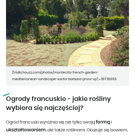
Źródło:houzz.com/photos/montecito-french-garden-
mediterranean-landscape-santa-barbara-phvw-vp\~39735655
Ogrody francuskie - jakie rośliny
wybiera się najczęściej?
formą
Ogród francuski wyróżnia się nie tylko swoją
i
ukształtowaniem
, ale także roślinami. Okazuje się bowiem,