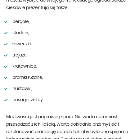
możesz wybrać do swojego francuskiego ogrodu. Bardzo
ciekawie prezentują się także:
pergole,
studnie,
ławeczki,
trejaże,
kratownice,
bramki różane,
huśtawki,
posągi i rzeźby.
Możliwości jest naprawdę sporo. Nie warto natomiast
przesadzać z ich ilością. Warto dokładnie przemyśleć i
rozplanować aranżację ogrodu tak, aby była ona spójna, a