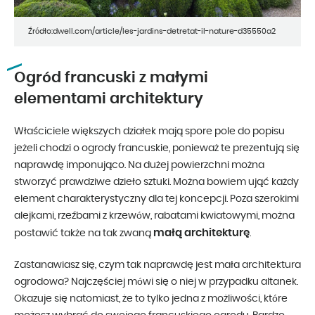
Źródło:dwell.com/article/les-jardins-detretat-il-nature-d35550a2
Ogród francuski z małymi
elementami architektury
Właściciele większych działek mają spore pole do popisu
jeżeli chodzi o ogrody francuskie, ponieważ te prezentują się
naprawdę imponująco. Na dużej powierzchni można
stworzyć prawdziwe dzieło sztuki. Można bowiem ująć każdy
element charakterystyczny dla tej koncepcji. Poza szerokimi
alejkami, rzeźbami z krzewów, rabatami kwiatowymi, można
małą architekturę
postawić także na tak zwaną
.
Zastanawiasz się, czym tak naprawdę jest mała architektura
ogrodowa? Najczęściej mówi się o niej w przypadku altanek.
Okazuje się natomiast, że to tylko jedna z możliwości, które