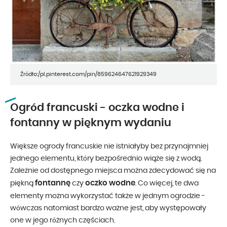
Źródło:/pl.pinterest.com/pin/859624647621929349
Ogród francuski - oczka wodne i
fontanny w pięknym wydaniu
Większe ogrody francuskie nie istniałyby bez przynajmniej
jednego elementu, który bezpośrednio wiąże się z wodą.
Zależnie od dostępnego miejsca można zdecydować się na
fontannę
oczko wodne
piękną
czy
. Co więcej, te dwa
elementy można wykorzystać także w jednym ogrodzie -
wówczas natomiast bardzo ważne jest, aby występowały
one w jego różnych częściach.