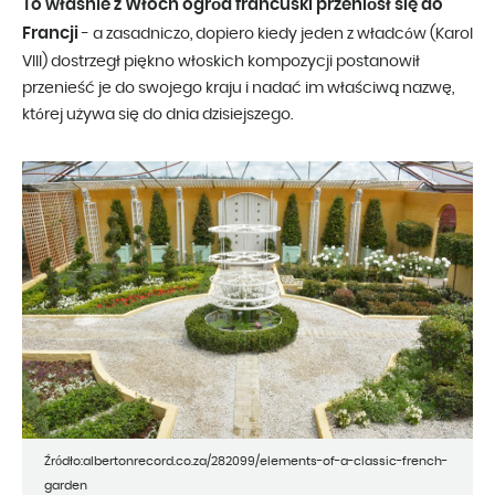
To właśnie z Włoch ogród francuski przeniósł się do
Francji
- a zasadniczo, dopiero kiedy jeden z władców (Karol
VIII) dostrzegł piękno włoskich kompozycji postanowił
przenieść je do swojego kraju i nadać im właściwą nazwę,
której używa się do dnia dzisiejszego.
Źródło:albertonrecord.co.za/282099/elements-of-a-classic-french-
garden