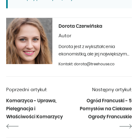
Dorota Czerwińska
Autor
Dorota jest z wykształcenia
ekonomistką, ale jej największym
hobby jest fotografia i aranżacja
Kontakt: dorota@treehouse.co
wnętrz. Z Treehouse współpracuje
od początku 2019 roku.
Poprzedni artykuł:
Następny artykuł:
Komarzyca - Uprawa,
Ogród Francuski - 5
Pielęgnacja i
Pomysłów na Ciekawe
Właściwości Komarzycy
Ogrody Francuskie