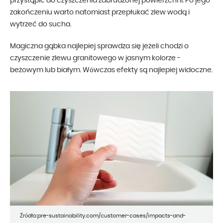
przystąpić do czyszczenia zabrudzonej powierzchni. Po jego
zakończeniu warto natomiast przepłukać zlew wodą i
wytrzeć do sucha.
Magiczna gąbka najlepiej sprawdza się jeżeli chodzi o
czyszczenie zlewu granitowego w jasnym kolorze -
beżowym lub białym. Wówczas efekty są najlepiej widoczne.
Źródło:pre-sustainability.com/customer-cases/impacts-and-