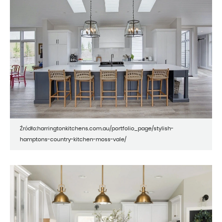
Źródło:harringtonkitchens.com.au/portfolio_page/stylish-
hamptons-country-kitchen-moss-vale/