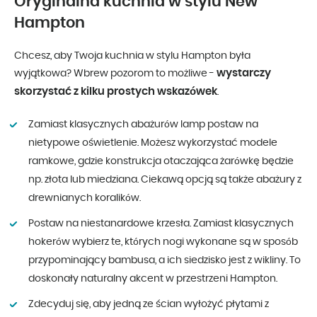
Oryginalna kuchnia w stylu New
Hampton
Chcesz, aby Twoja kuchnia w stylu Hampton była
wystarczy
wyjątkowa? Wbrew pozorom to możliwe -
skorzystać z kilku prostych wskazówek
.
Zamiast klasycznych abażurów lamp postaw na
nietypowe oświetlenie. Możesz wykorzystać modele
ramkowe, gdzie konstrukcja otaczająca żarówkę będzie
np. złota lub miedziana. Ciekawą opcją są także abażury z
drewnianych koralików.
Postaw na niestanardowe krzesła. Zamiast klasycznych
hokerów wybierz te, których nogi wykonane są w sposób
przypominający bambusa, a ich siedzisko jest z wikliny. To
doskonały naturalny akcent w przestrzeni Hampton.
Zdecyduj się, aby jedną ze ścian wyłożyć płytami z