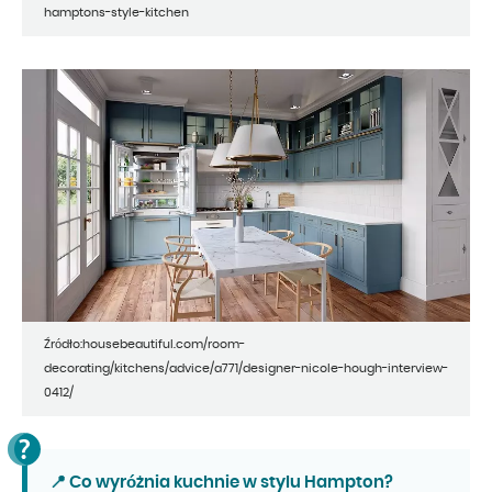
hamptons-style-kitchen
Źródło:housebeautiful.com/room-
decorating/kitchens/advice/a771/designer-nicole-hough-interview-
0412/
📍 Co wyróżnia kuchnie w stylu Hampton?