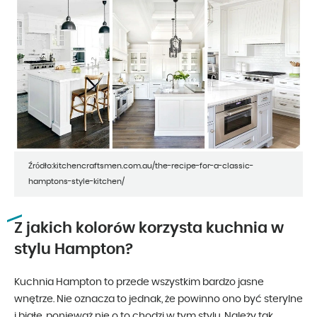
Źródło:kitchencraftsmen.com.au/the-recipe-for-a-classic-
hamptons-style-kitchen/
Z jakich kolorów korzysta kuchnia w
stylu Hampton?
Kuchnia Hampton to przede wszystkim bardzo jasne
wnętrze. Nie oznacza to jednak, że powinno ono być sterylne
i białe, ponieważ nie o to chodzi w tym stylu. Należy tak