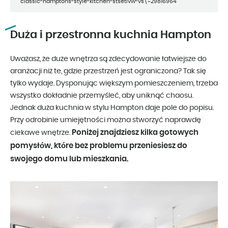
classic-hamptons-style-kitchen-stsetivw-vs\~29816964
Duża i przestronna kuchnia Hampton
Uważasz, że duże wnętrza są zdecydowanie łatwiejsze do
aranżacji niż te, gdzie przestrzeń jest ograniczona? Tak się
tylko wydaje. Dysponując większym pomieszczeniem, trzeba
wszystko dokładnie przemyśleć, aby uniknąć chaosu.
Jednak duża kuchnia w stylu Hampton daje pole do popisu.
Przy odrobinie umiejętności można stworzyć naprawdę
Poniżej znajdziesz kilka gotowych
ciekawe wnętrze.
pomysłów, które bez problemu przeniesiesz do
swojego domu lub mieszkania.