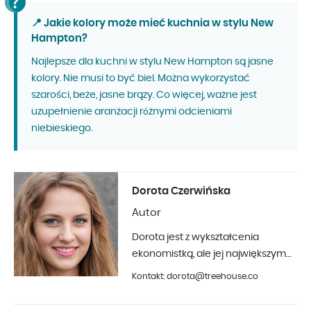
📍 Jakie kolory może mieć kuchnia w stylu New
Hampton?
Najlepsze dla kuchni w stylu New Hampton są jasne
kolory. Nie musi to być biel. Można wykorzystać
szarości, beże, jasne brązy. Co więcej, ważne jest
uzupełnienie aranżacji różnymi odcieniami
niebieskiego.
Dorota Czerwińska
Autor
Dorota jest z wykształcenia
ekonomistką, ale jej największym
hobby jest fotografia i aranżacja
Kontakt: dorota@treehouse.co
wnętrz. Z Treehouse współpracuje
od początku 2019 roku.