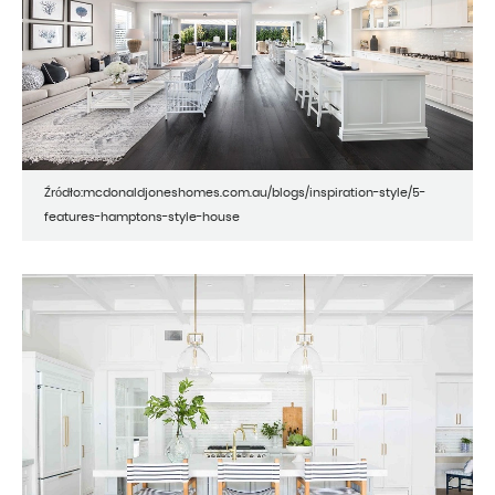
Źródło:mcdonaldjoneshomes.com.au/blogs/inspiration-style/5-
features-hamptons-style-house