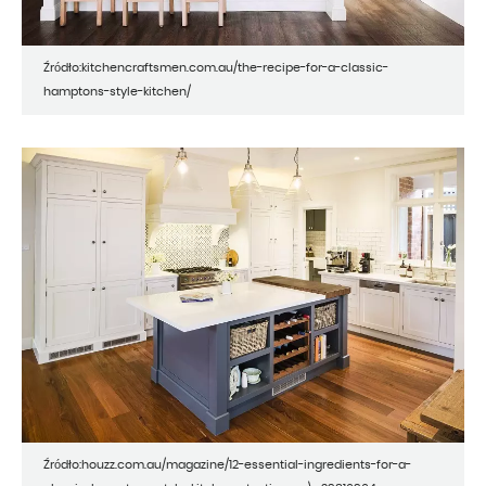
Źródło:kitchencraftsmen.com.au/the-recipe-for-a-classic-
hamptons-style-kitchen/
Źródło:houzz.com.au/magazine/12-essential-ingredients-for-a-