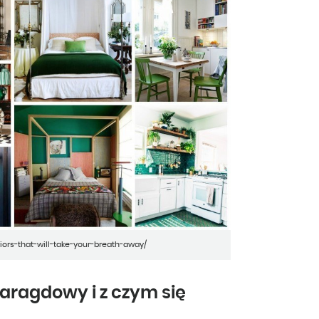
ors-that-will-take-your-breath-away/
aragdowy i z czym się