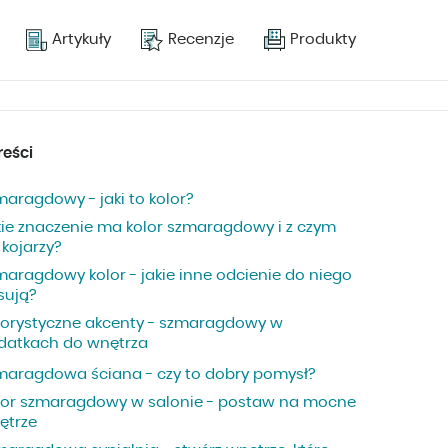
Artykuły
Recenzje
Produkty
reści
maragdowy - jaki to kolor?
kie znaczenie ma kolor szmaragdowy i z czym
 kojarzy?
maragdowy kolor - jakie inne odcienie do niego
sują?
lorystyczne akcenty - szmaragdowy w
datkach do wnętrza
maragdowa ściana - czy to dobry pomysł?
lor szmaragdowy w salonie - postaw na mocne
ętrze