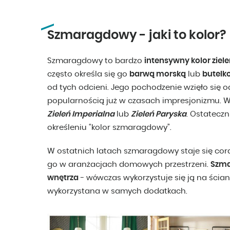
Szmaragdowy - jaki to kolor?
Szmaragdowy to bardzo
intensywny kolor ziele
często określa się go
barwą morską
lub
butelk
od tych odcieni. Jego pochodzenie wzięło się od
popularnością już w czasach impresjonizmu. 
Zieleń Imperialna
lub
Zieleń Paryska
. Ostatecz
określeniu “kolor szmaragdowy”.
W ostatnich latach szmaragdowy staje się cor
go w aranżacjach domowych przestrzeni.
Szma
wnętrza
- wówczas wykorzystuje się ją na ścian
wykorzystana w samych dodatkach.