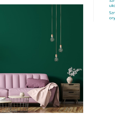
Sz
uk
Sz
or