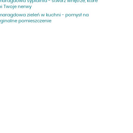
maragdowa sypialnia - stwórz wnętrze, które
oi Twoje nerwy
maragdowa zieleń w kuchni - pomysł na
yginalne pomieszczenie