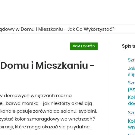
gdowy w Domu i Mieszkaniu - Jak Go Wykorzystać?
Spis t
DOM I OGRÓD
Sz
Domu i Mieszkaniu -
Ja
się
Sz
pa
ry w domowych wnętrzach można
Ko
, barwa morska - jak niektórzy określają
do
konale pasuje zarówno do salonu, sypialni,
Sz
korzystać kolor szmaragdowy we wnętrzach?
Ko
piracji, które mogą okazać sie przydatne.
wn