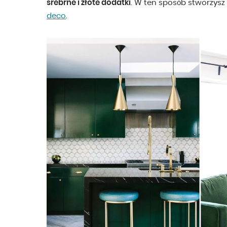
srebrne i złote dodatki
. W ten sposób stworzysz
deco
.