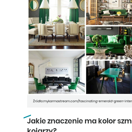
Źródło:mykarmastream.com/fascinating-emerald-green-interi
Jakie znaczenie ma kolor szm
kojarzy?