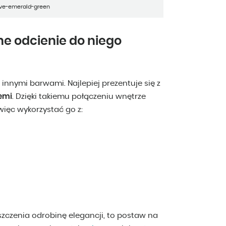
ove-emerald-green
ne odcienie do niego
nnymi barwami. Najlepiej prezentuje się z
iemi
. Dzięki takiemu połączeniu wnętrze
więc wykorzystać go z:
zczenia odrobinę elegancji, to postaw na