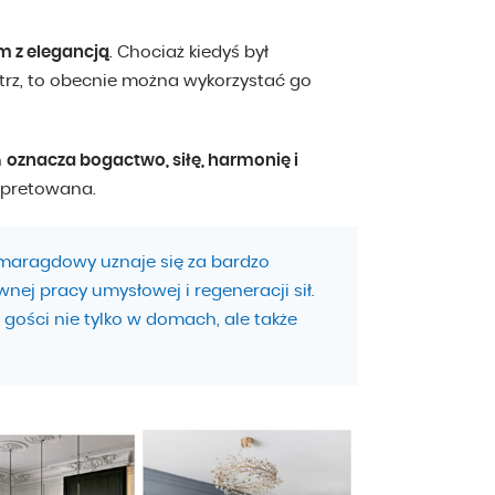
im z elegancją
. Chociaż kiedyś był
rz, to obecnie można wykorzystać go
ń
oznacza bogactwo, siłę, harmonię i
erpretowana.
szmaragdowy uznaje się za bardzo
nej pracy umysłowej i regeneracji sił.
gości nie tylko w domach, ale także