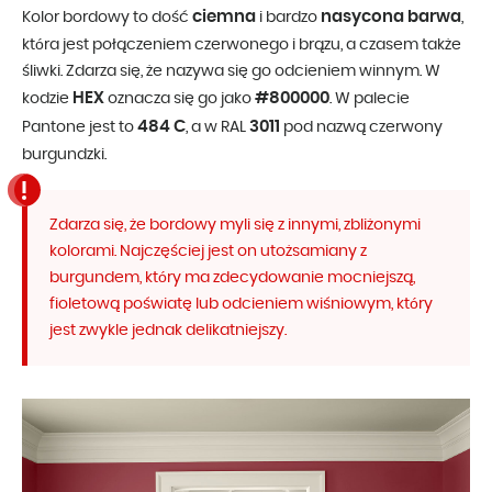
ciemna
nasycona barwa
Kolor bordowy to dość
i bardzo
,
która jest połączeniem czerwonego i brązu, a czasem także
śliwki. Zdarza się, że nazywa się go odcieniem winnym. W
HEX
#800000
kodzie
oznacza się go jako
. W palecie
484 C
3011
Pantone jest to
, a w RAL
pod nazwą czerwony
burgundzki.
Zdarza się, że bordowy myli się z innymi, zbliżonymi
kolorami. Najczęściej jest on utożsamiany z
burgundem, który ma zdecydowanie mocniejszą,
fioletową poświatę lub odcieniem wiśniowym, który
jest zwykle jednak delikatniejszy.