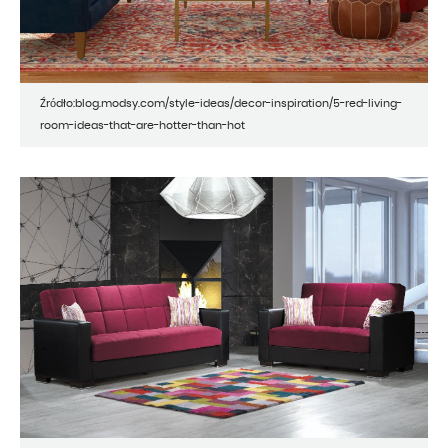
Źródło:blog.modsy.com/style-ideas/decor-inspiration/5-red-living-
room-ideas-that-are-hotter-than-hot