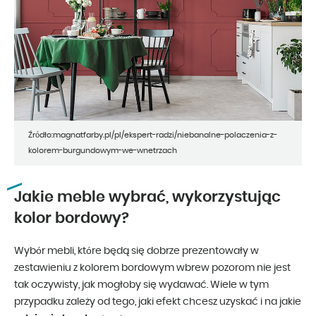
Źródło:magnatfarby.pl/pl/ekspert-radzi/niebanalne-polaczenia-z-
kolorem-burgundowym-we-wnetrzach
Jakie meble wybrać, wykorzystując
kolor bordowy?
Wybór mebli, które będą się dobrze prezentowały w
zestawieniu z kolorem bordowym wbrew pozorom nie jest
tak oczywisty, jak mogłoby się wydawać. Wiele w tym
przypadku zależy od tego, jaki efekt chcesz uzyskać i na jakie