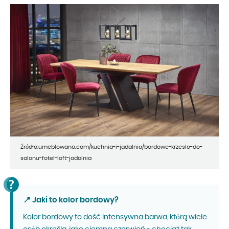
Źródło:umeblowana.com/kuchnia-i-jadalnia/bordowe-krzeslo-do-
salonu-fotel-loft-jadalnia
📍 Jaki to kolor bordowy?
Kolor bordowy to dość intensywna barwa, którą wiele