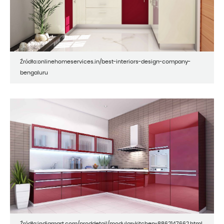
Źródło:onlinehomeservices.in/best-interiors-design-company-
bengaluru
Źródło:indiamart.com/proddetail/modular-kitchen-8862147662.html