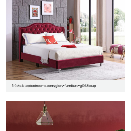
Źródło:1stopbedrooms.com/glory-furniture-g1933kbup