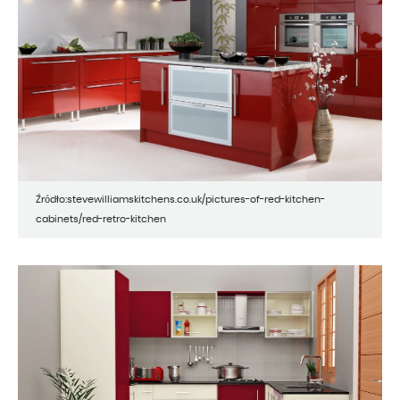
Źródło:stevewilliamskitchens.co.uk/pictures-of-red-kitchen-
cabinets/red-retro-kitchen