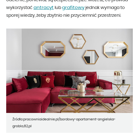
odcienie, ponieważ są bezpieczniejsze. Możesz, co prawda
antracyt
grafitowy
wykorzystać
lub
jednak wymaga to
sporej wiedzy, żeby zbytnio nie przyciemnić przestrzeni.
Źródło:pracowniaidealnie.pl/bordowy-apartament-angielska-
grobla,82,pl