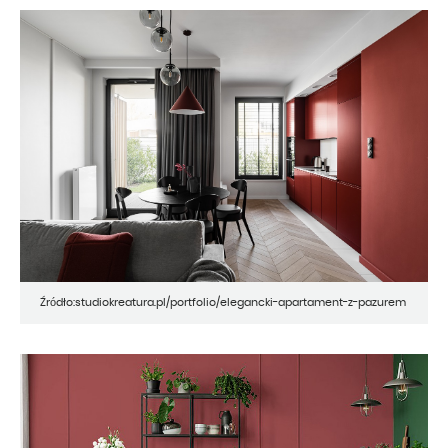
Źródło:studiokreatura.pl/portfolio/elegancki-apartament-z-pazurem