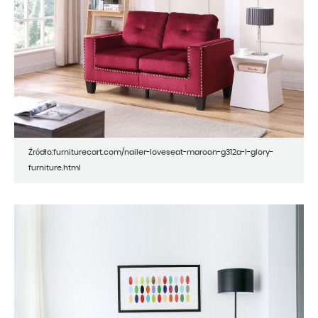
Źródło:furniturecart.com/nailer-loveseat-maroon-g312a-l-glory-
furniture.html