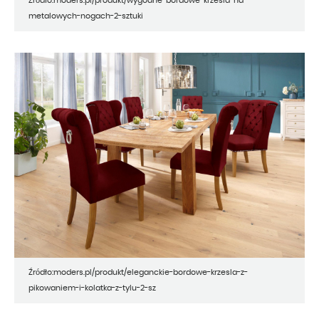
Źródło:moders.pl/produkt/wygodne-bordowe-krzesla-na-
metalowych-nogach-2-sztuki
Źródło:moders.pl/produkt/eleganckie-bordowe-krzesla-z-
pikowaniem-i-kolatka-z-tylu-2-sz