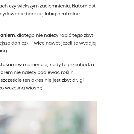
zach czy większym zaciemnieniu. Natomiast
ecydowanie bardziej lubią neutralne
dzaniem
, dlatego nie należy robić tego zbyt
ejsze doniczki - więc nawet jeżeli te wydają
aną.
aktusami w momencie, kiedy te przechodzą
orem nie należy podlewać roślin.
czeście ten okres nie jest zbyt długi -
dzo wczesną wiosną.