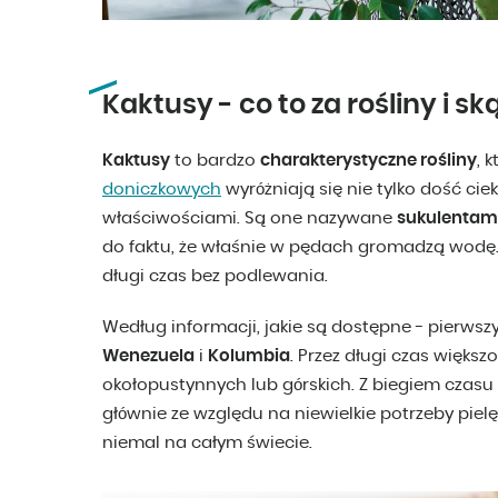
Kaktusy - co to za rośliny i sk
Kaktusy
to bardzo
charakterystyczne rośliny
, 
doniczkowych
wyróżniają się nie tylko dość c
właściwościami. Są one nazywane
sukulentam
do faktu, że właśnie w pędach gromadzą wodę.
długi czas bez podlewania.
Według informacji, jakie są dostępne - pierw
Wenezuela
i
Kolumbia
. Przez długi czas więk
okołopustynnych lub górskich. Z biegiem czas
głównie ze względu na niewielkie potrzeby pie
niemal na całym świecie.