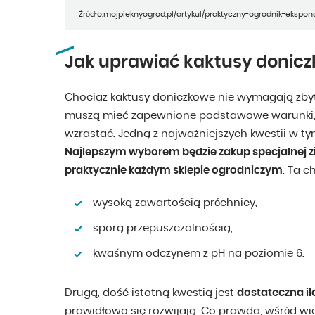
Źródło:mojpieknyogrod.pl/artykul/praktyczny-ogrodnik-ekspo
Jak uprawiać kaktusy donic
Chociaż kaktusy doniczkowe nie wymagają zbyt
muszą mieć zapewnione podstawowe warunki, 
wzrastać. Jedną z najważniejszych kwestii w ty
Najlepszym wyborem będzie zakup specjalnej z
praktycznie każdym sklepie ogrodniczym
. Ta c
wysoką zawartością próchnicy,
sporą przepuszczalnością,
kwaśnym odczynem z pH na poziomie 6.
Drugą, dość istotną kwestią jest
dostateczna il
prawidłowo się rozwijają. Co prawda, wśród wi