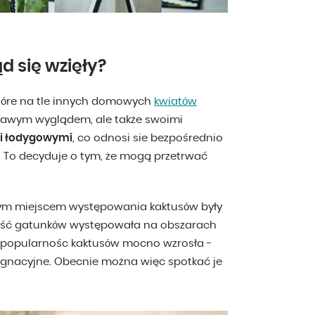
ąd się wzięły?
które na tle innych domowych
kwiatów
iekawym wyglądem, ale także swoimi
i łodygowymi
, co odnosi sie bezpośrednio
 To decyduje o tym, że mogą przetrwać
szym miejscem występowania kaktusów były
szość gatunków występowała na obszarach
u popularnośc kaktusów mocno wzrosła -
lęgnacyjne. Obecnie można więc spotkać je