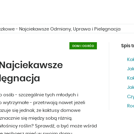
czkowe - Najciekawsze Odmiany, Uprawa i Pielęgnacja
Spis t
DOM I OGRÓD
Kak
 Najciekawsze
Ja
lęgnacja
Ka
Ja
o osób - szczególnie tych młodych i
Cz
 wytrzymałe - przetrwają nawet jeżeli
Ro
azuje się jednak, że kaktusy domowe
znacznie się między sobą różnią.
miłośnicy roślin? Sprawdź, a być może wśród
znie zechcesz mieć w swoim domu.