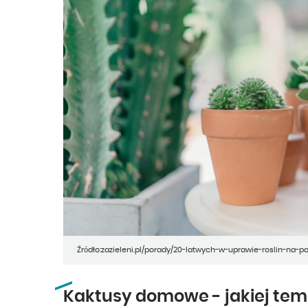
Źródło:zazieleni.pl/porady/20-latwych-w-uprawie-roslin-na-
Kaktusy domowe - jakiej tem